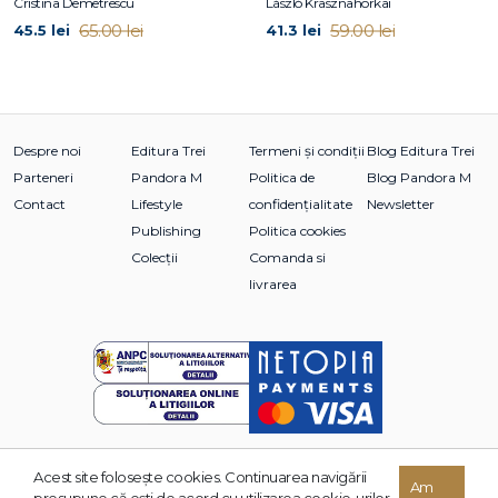
Cristina Demetrescu
László Krasznahorkai
65.00 lei
59.00 lei
45.5 lei
41.3 lei
Despre noi
Editura Trei
Termeni și condiții
Blog Editura Trei
Parteneri
Pandora M
Politica de
Blog Pandora M
Contact
Lifestyle
confidențialitate
Newsletter
Publishing
Politica cookies
Colecții
Comanda si
livrarea
Acest site foloseşte cookies. Continuarea navigării
Am
© 2026 Grupul Editorial TREI. Toate drepturile rezervate.
presupune că eşti de acord cu utilizarea cookie-urilor.