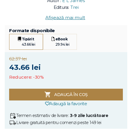
Autor :
E L James
Editura:
Trei
Afișează mai mult
Formate disponibile
Tipărit
eBook
43.66 lei
29.94 lei
62.37 lei
43.66 lei
Reducere: -30%
ADAUGĂ ÎN COȘ
Adaugă la favorite
Termen estimativ de livrare:
3-9 zile lucrătoare
Livrare gratuită pentru comenzi peste 149 lei