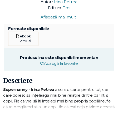
Autor :
Irina Petrea
Editura:
Trei
Afișează mai mult
Formate disponibile
eBook
27.91 lei
Produsul nu este disponibil momentan
Adaugă la favorite
Descriere
Supernanny - Irina Petrea
a scris o carte pentru toţi cei
care doresc să înţeleagă mai bine relaţiile dintre părinţi şi
copii. Fie că vrei să îţi înţelegi mai bine propria copilărie, fie
că te pregăteşti să ai un copil, fie că eşti deja părinte această
carte îţi oferă strategii simple pentru probleme ce-ţi par