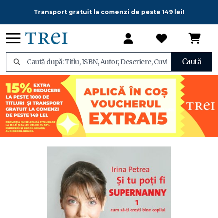
Transport gratuit la comenzi de peste 149 lei!
Caută