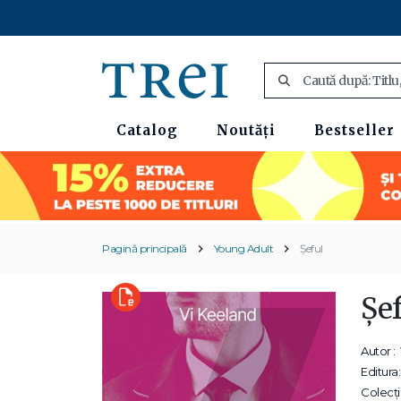
Catalog
Noutăți
Bestseller
Pagină principală
Young Adult
Șeful
Șe
Autor :
Editura:
Colecții