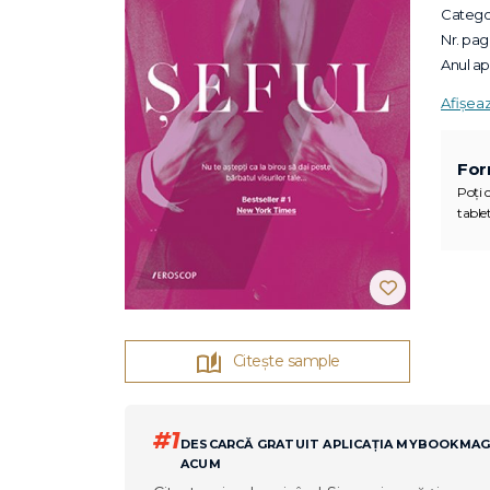
Categor
Nr. pagi
Anul apa
Afișea
For
Poți c
tablet
Citește sample
#1
DESCARCĂ GRATUIT APLICAȚIA MYBOOKMA
ACUM