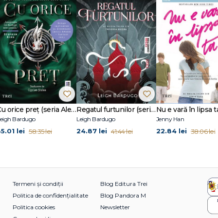
j de care te poți îndrăgosti." - The Rockstars of Romance
e New York Times, Wall Street Journal și USA Today. Cu milioane de exemplar
de bestseller– uri și sunt traduse în 26 de limbi. Locuiește la New York împreun
l pe care l-a cunoscut când avea șase ani. Puteți afla mai multe despre ea la
/ sau pe vikeeland.com.
ete înveninate, Ticălos la patru ace, Mister Moneybags (scrise împreună cu 
Cu orice preț (seria Alex Stern, vol. 2)
Regatul furtunilor (seria Grisha, vol. 2)
eigh Bardugo
Leigh Bardugo
Jenny Han
5.01 lei
24.87 lei
22.84 lei
58.35 lei
41.44 lei
38.06 lei
Termeni și condiții
Blog Editura Trei
Politica de confidențialitate
Blog Pandora M
Politica cookies
Newsletter