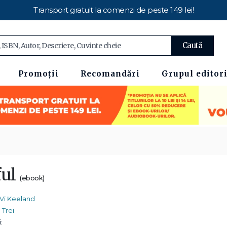
Transport gratuit la comenzi de peste 149 lei!
Caută
Promoții
Recomandări
Grupul editori
ful
(ebook)
Vi Keeland
Trei
: