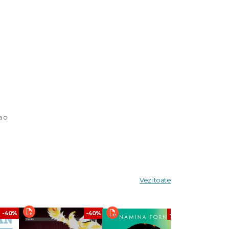
a o
Vezi toate
 care
-40%
-40%
-40%