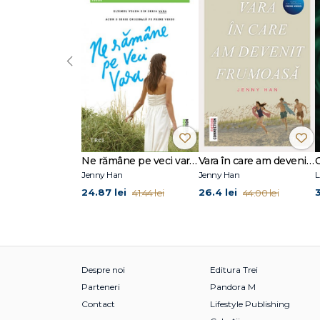
„Chase Parker nu are concurență! E cel mai sexy persona
Vi Keeland este autoare de bestselleruri #1 din topuril
vândute, titlurile sale au apărut în peste o sută de liste 
‹
soțul și cei trei copii ai lor, trăind fericită alături de ce
https://www.facebook.com/ groups/ViKeelandFanGroup
De aceeași autoare, în colecția Eroscop, au apărut: Bil
Ward) și Egomaniac.
Ne rămâne pe veci vara (seria Vara, vol. 3)
Vara în care am devenit frumoasă (seria Vara, vol. 1)
Jenny Han
Jenny Han
L
24.87 lei
26.4 lei
3
41.44 lei
44.00 lei
Despre noi
Editura Trei
Parteneri
Pandora M
Contact
Lifestyle Publishing