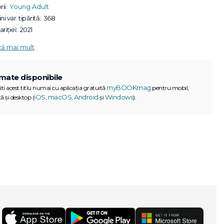
ii:
Young Adult
ni var. tipărită:
368
riției:
2021
ză mai mult
mate disponibile
myBOOKmag
iti acest titlu numai cu aplicația gratuită
pentru mobil,
iOS
macOS
Android
Windows
ă și desktop (
,
,
și
).
G