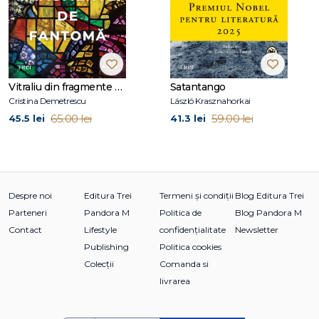
Vitraliu din fragmente de fantomă
Satantango
Cristina Demetrescu
László Krasznahorkai
65.00 lei
59.00 lei
45.5 lei
41.3 lei
Despre noi
Editura Trei
Termeni și condiții
Blog Editura Trei
Parteneri
Pandora M
Politica de
Blog Pandora M
Contact
Lifestyle
confidențialitate
Newsletter
Publishing
Politica cookies
Colecții
Comanda si
livrarea