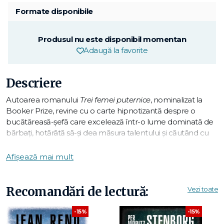
Formate disponibile
Produsul nu este disponibil momentan
Adaugă la favorite
Descriere
Autoarea romanului
Trei femei puternice
, nominalizat la
Booker Prize, revine cu o carte hipnotizantă despre o
bucătăreasă-șefă care excelează într-o lume dominată de
bărbați, hotărâtă să-și dea măsura talentului și căutând cu
obstinație perfecțiunea culinară.
Povestea este spusă din perspectiva fostului ajutor în
Afișează mai mult
bucătărie al șefei, un bărbat care a iubit-o din umbră și care
i-a urmărit cu pasiune viața și cariera fulminantă.
Provenind dintr-o familie modestă și luptându-se să
Recomandări de lectură:
Vezi toate
satisfacă toate capriciile unei fiice indolente și
nerecunoscătoare, șefa a reușit prin forțe proprii să devină
-15%
-15%
una dintre cele mai rafinate experte în gastronomie.