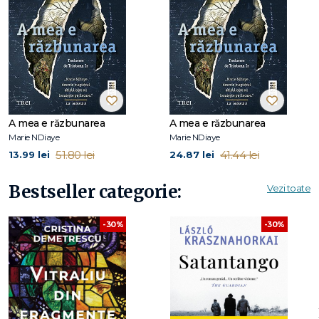
De aceeași autoare, la Editura Trei a apărut romanul
Trei
femei puternice
, distins cu Premiul Goncourt (2009).
A mea e răzbunarea
A mea e răzbunarea
Marie NDiaye
Marie NDiaye
51.80 lei
41.44 lei
13.99 lei
24.87 lei
Bestseller categorie:
Vezi toate
-30%
-30%