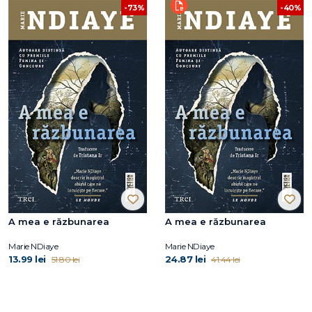
-73%
-40%
A mea e răzbunarea
A mea e răzbunarea
Marie NDiaye
Marie NDiaye
13.99 lei
24.87 lei
51.80 lei
41.44 lei