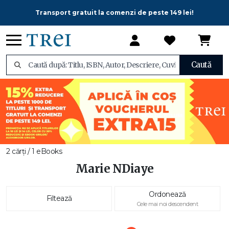
Transport gratuit la comenzi de peste 149 lei!
Caută
2 cărți / 1 eBooks
Marie NDiaye
Ordonează
Filtează
Cele mai noi descendent