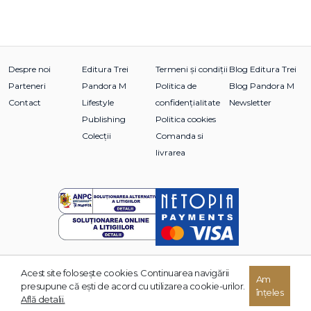
Despre noi
Editura Trei
Termeni și condiții
Blog Editura Trei
Parteneri
Pandora M
Politica de
Blog Pandora M
Contact
Lifestyle
confidențialitate
Newsletter
Publishing
Politica cookies
Colecții
Comanda si
livrarea
Acest site foloseşte cookies. Continuarea navigării
Am
© 2026 Grupul Editorial TREI. Toate drepturile rezervate.
presupune că eşti de acord cu utilizarea cookie-urilor.
înțeles
Dezvoltat de:
Află detalii.