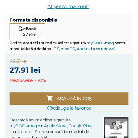
Afișează mai mult
Formate disponibile
eBook
27.91 lei
myBOOKmag
Poți citi acest titlu numai cu aplicația gratuită
pentru
iOS
macOS
Android
Windows
mobil, tabletă și desktop (
,
,
și
).
46.51 lei
27.91 lei
Reducere: -40%
ADAUGĂ ÎN COȘ
Adaugă la favorite
Descarcă acum aplicația gratuită
myBOOKmag
din
Apple Store
,
Google Play
sau
Microsoft Store
și bucură-te imediat de
lectura acestei cărți!