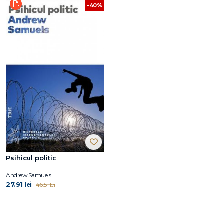
-40%
Psihicul politic
Andrew Samuels
27.91 lei
46.51 lei