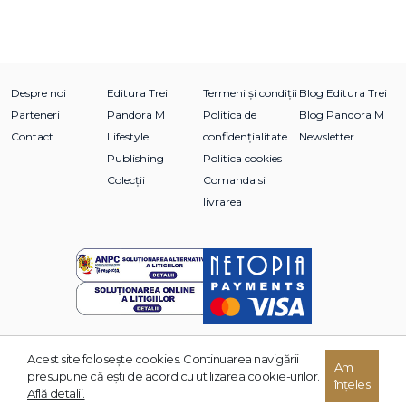
Despre noi
Editura Trei
Termeni și condiții
Blog Editura Trei
Parteneri
Pandora M
Politica de
Blog Pandora M
Contact
Lifestyle
confidențialitate
Newsletter
Publishing
Politica cookies
Colecții
Comanda si
livrarea
Acest site foloseşte cookies. Continuarea navigării
© 2026 Grupul Editorial TREI. Toate drepturile rezervate.
Am
presupune că eşti de acord cu utilizarea cookie-urilor.
înțeles
Dezvoltat de:
Află detalii.