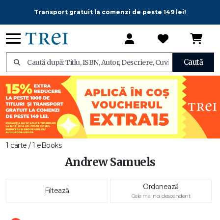
Transport gratuit la comenzi de peste 149 lei!
Caută
1 carte / 1 eBooks
Andrew Samuels
Ordonează
Filtează
Cele mai noi descendent