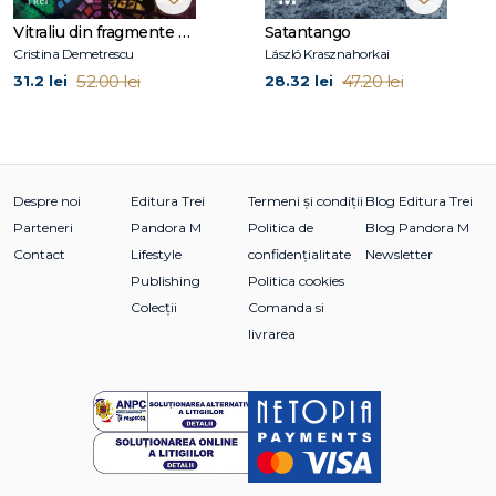
Vitraliu din fragmente de fantomă
Satantango
Cristina Demetrescu
László Krasznahorkai
52.00 lei
47.20 lei
31.2 lei
28.32 lei
Despre noi
Editura Trei
Termeni și condiții
Blog Editura Trei
Parteneri
Pandora M
Politica de
Blog Pandora M
Contact
Lifestyle
confidențialitate
Newsletter
Publishing
Politica cookies
Colecții
Comanda si
livrarea