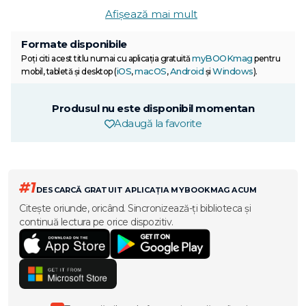
Afișează mai mult
Formate disponibile
myBOOKmag
Poți citi acest titlu numai cu aplicația gratuită
pentru
iOS
macOS
Android
Windows
mobil, tabletă și desktop (
,
,
și
).
Produsul nu este disponibil momentan
Adaugă la favorite
#1
DESCARCĂ GRATUIT APLICAȚIA MYBOOKMAG ACUM
Citește oriunde, oricând. Sincronizează-ți biblioteca și
continuă lectura pe orice dispozitiv.