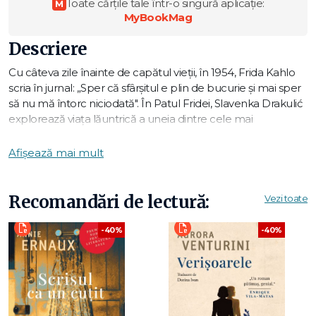
Toate cărțile tale într-o singură aplicație:
M
MyBookMag
Descriere
Cu câteva zile înainte de capătul vieții, în 1954, Frida Kahlo
scria în jurnal: „Sper că sfârșitul e plin de bucurie și mai sper
să nu mă întorc niciodată". În Patul Fridei, Slavenka Drakulić
explorează viața lăuntrică a uneia dintre cele mai
excentrice artiste ale lumii, întrețesând cu pricepere
amintirile Fridei în descrierea tablourilor ei și dând naștere
Afișează mai mult
unei meditații despre natura durerii și a creativității. Cu un
personaj a cărui viață neobișnuită continuă să fascineze,
această imagine a Fridei Kahlo va atrage cititorii de ficțiune și
Recomandări de lectură:
Vezi toate
iubitorii de artă deopotrivă.
-40%
-40%
„După descoperirea legăturii dintre Diego Rivera și sora ei,
Kity, pictura Fridei trece de la pasiune la nevoie arzătoare, o
cale de a supraviețui trădării și propriilor limite fizice."
Publishers Weekly