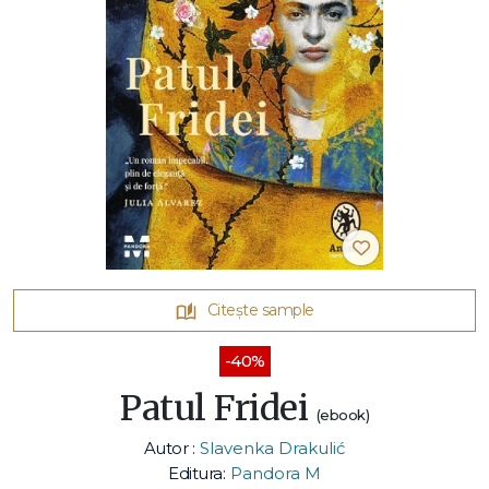
Citește sample
-40%
Patul Fridei
(ebook)
Autor :
Slavenka Drakulić
Editura:
Pandora M