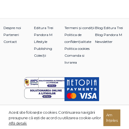
Despre noi
Editura Trei
Termeni și condiții
Blog Editura Trei
Parteneri
Pandora M
Politica de
Blog Pandora M
Contact
Lifestyle
confidențialitate
Newsletter
Publishing
Politica cookies
Colecții
Comanda si
livrarea
Acest site foloseşte cookies. Continuarea navigării
Am
© 2026 Grupul Editorial TREI. Toate drepturile rezervate.
presupune că eşti de acord cu utilizarea cookie-urilor.
înțeles
Dezvoltat de:
Află detalii.