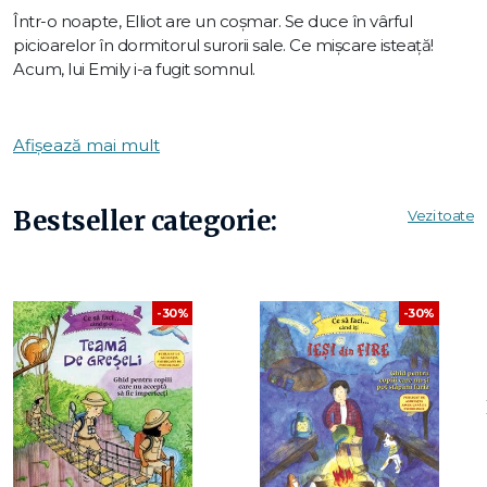
Într-o noapte, Elliot are un coșmar. Se duce în vârful
picioarelor în dormitorul surorii sale. Ce mișcare isteață!
Acum, lui Emily i-a fugit somnul.
O carte care aruncă o privire duioasă și plină de umor la
nopțile uneori agitate din unele familii.
Afișează mai mult
Bestseller categorie:
Vezi toate
-30%
-30%