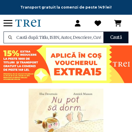
Transport gratuit la comenzi de peste 149 lei!
Caută