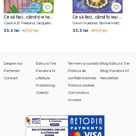
Ce să faci... când ți-e teamă de greșeli. Ghid pentru copiii care nu acceptă să fie imperfecți
Ce să faci... când îţi ieşi din fire. Ghid pentru copiii care nu-şi pot stăpâni furia
Claire A.B. Freeland, Jacqueline B. Toner, Janet McDonnell
Dawn Huebner, Bonnie Matthews
47.57 lei
47.57 lei
33.3 lei
33.3 lei
Despre noi
Editura Trei
Termeni și condiții
Blog Editura Trei
Parteneri
Pandora M
Politica de
Blog Pandora M
Contact
Lifestyle
confidențialitate
Newsletter
Publishing
Politica cookies
Colecții
Comanda si
livrarea