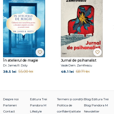
„O privire fără precedent într-o comunitate hasidică de care
puțini dintre cei din afară au ocazia să se bucure." –
Minneapolis Star-Tribune
Deborah Feldman s-a născut și a crescut în comunitatea
hasidică din Williamsburg, Brooklyn, iar limba ei maternă
este idiș. La 25 de ani, a publicat memoriile Neortodox.
Scandalul pe care l-am provocat renunțând la rădăcinile
mele hasidice, adaptate ulterior într-un scenariu pentru o
miniserie Netflix difuzată în martie 2020. Serialul a fost
nominalizat la opt categorii ale premiilor Emmy și a câștigat
În atelierul de magie
Jurnal de psihanalist
premiul pentru cea mai bună regie, iar cartea a fost tradusă
Dr. James R. Doty
Vasile Dem. Zamfirescu
în 25 de limbi.
55.00 lei
68.71 lei
38.5 lei
48.1 lei
Deborah locuiește la Berlin, împreună cu fiul ei în vârstă de
14 ani, și lucrează la finalul primul său roman în limba
germană.
Despre noi
Editura Trei
Termeni și condiții
Blog Editura Trei
Parteneri
Pandora M
Politica de
Blog Pandora M
Contact
Lifestyle
confidențialitate
Newsletter