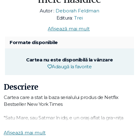
Autor :
Deborah Feldman
Editura:
Trei
Afișează mai mult
Formate disponibile
Cartea nu este disponibilă la vânzare
Adaugă la favorite
Descriere
Cartea care a stat la baza serialului produs de Netflix
Bestseller New York Times
"Satu Mare, sau Satmar în idiș, e un oraș aflat la gra¬nița
dintre Ungaria și România. Vă întrebați cum a fost posibil ca
o sectă a hasidismului să poarte un nume in¬spirat de cel al
Afișează mai mult
unui oraș din Transilvania?"