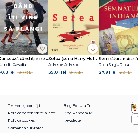
Dansează când îți vine să plângi
Setea (seria Harry Hole, vol. 11)
Semnătura indiană
amelia Cavadia
Jo Nesbø, Jo Nesbo
Radu Sergiu Ruba
40.8 lei
35.01 lei
27.91 lei
68.00 lei
58.35 lei
46.51 lei
Termeni și condiții
Blog Editura Trei
Politica de confidențialitate
Blog Pandora M
Politica cookies
Newsletter
Comanda si livrarea