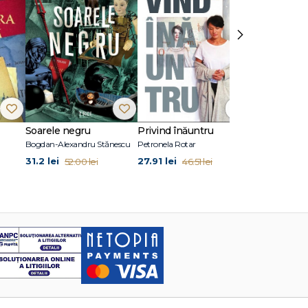
›
Soarele negru
Privind înăuntru
Suflete per
Bogdan-Alexandru Stănescu
Petronela Rotar
John Marrs
31.2 lei
27.91 lei
24.87 lei
52.00 lei
46.51 lei
41