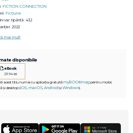
:
FICTION CONNECTION
ii:
Ficțiune
ni var. tipărită:
432
riției:
2022
ză mai mult
mate disponibile
eBook
29.94 lei
myBOOKmag
iti acest titlu numai cu aplicația gratuită
pentru mobil,
iOS
macOS
Android
Windows
ă și desktop (
,
,
și
).
G