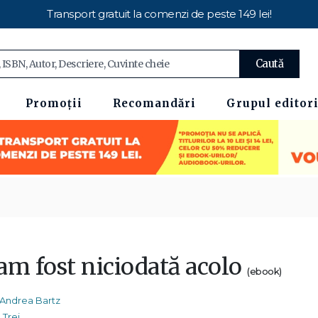
Transport gratuit la comenzi de peste 149 lei!
Caută
Promoții
Recomandări
Grupul editori
am fost niciodată acolo
(ebook)
Andrea Bartz
Trei