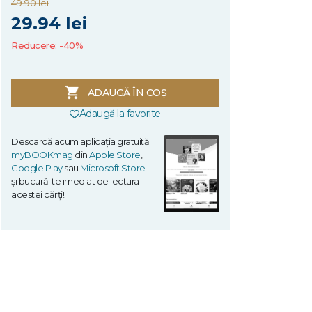
49.90 lei
29.94 lei
Reducere: -40%
ADAUGĂ ÎN COȘ
Adaugă la favorite
Descarcă acum aplicația gratuită
myBOOKmag
din
Apple Store
,
Google Play
sau
Microsoft Store
și bucură-te imediat de lectura
acestei cărți!