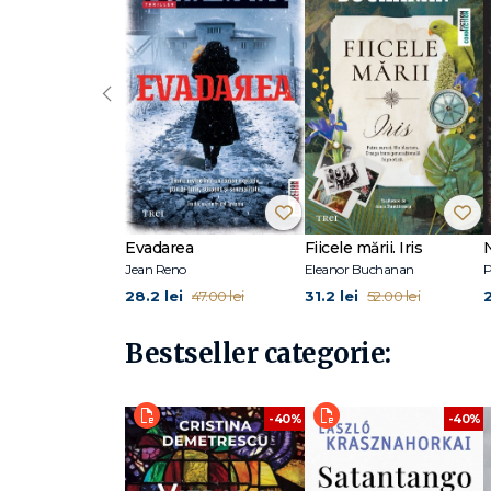
‹
Evadarea
Fiicele mării. Iris
Jean Reno
Eleanor Buchanan
P
28.2 lei
31.2 lei
47.00 lei
52.00 lei
Bestseller categorie:
-40%
-40%