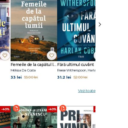
›
Femeile de la capătul lumii
Fără ultimul cuvânt
Stare de vis
Mélissa Da Costa
Reese Witherspoon, Harlan Coben
Eric Puchner
33 lei
31.2 lei
31.2 lei
55.00 lei
52.00 lei
52.00
Vezi toate
-40%
-40%
-40%