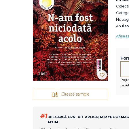
Colecții
Categor
Nr. pagi
Anul apa
Afișea
For
Poți c
tablet
Citește sample
#1
DESCARCĂ GRATUIT APLICAȚIA MYBOOKMA
ACUM