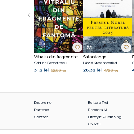
‹
Vitraliu din fragmente de fantomă
Satantango
Cristina Demetrescu
László Krasznahorkai
C
31.2 lei
28.32 lei
52.00 lei
47.20 lei
Despre noi
Editura Trei
Parteneri
Pandora M
Contact
Lifestyle Publishing
Colecții