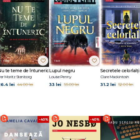
Nu te teme de întuneric
Lupul negru
Secretele celorlalți
er Moritz Stenborg
Louise Penny
Clare Mackintosh
26.4 lei
33 lei
31.2 lei
44.00 lei
55.00 lei
52.00 lei
-40%
-40%