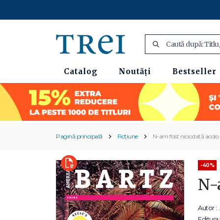
Catalog
Noutăți
Bestseller
Pagină principală
Ficțiune
N-am fost niciodată acolo
-40%
N-
Autor :
Editura: