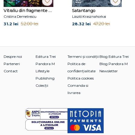
romanelor personalizate pentru adolescenţi din seria
Vitraliu din fragmente de fantomă
Satantango
Follow Your Heart.
Cristina Demetrescu
László Krasznahorkai
De aceeași autoare, la Editura Trei a apărut Lumina pe care
52.00 lei
47.20 lei
31.2 lei
28.32 lei
am pierdut‑o, bestseller New York Times tradus în peste 30
de ţări.
Drepturile de ecranizare a acestei cărți au fost achiziționate
de Southpaw Entertainment.
O puteţi urmări pe www.jillsantopolo.com.
Despre noi
Editura Trei
Termeni și condiții
Blog Editura Trei
Parteneri
Pandora M
Politica de
Blog Pandora M
Contact
Lifestyle
confidențialitate
Newsletter
Publishing
Politica cookies
Colecții
Comanda si
livrarea