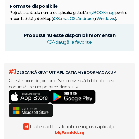
Formate disponibile
myBOOKmag
Poți citi acest titlu numai cu aplicația gratuită
pentru
iOS
macOS
Android
Windows
mobil, tabletă și desktop (
,
,
și
).
Produsul nu este disponibil momentan
Adaugă la favorite
#1
DESCARCĂ GRATUIT APLICAȚIA MYBOOKMAG ACUM
Citește oriunde, oricând. Sincronizează-ți biblioteca și
continuă lectura pe orice dispozitiv.
Toate cărțile tale într-o singură aplicație:
M
MyBookMag