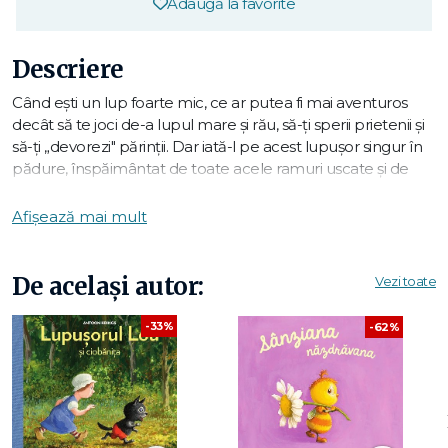
Adaugă la favorite
Descriere
Când ești un lup foarte mic, ce ar putea fi mai aventuros
decât să te joci de-a lupul mare și rău, să-ți sperii prietenii și
să-ți „devorezi" părinții. Dar iată-l pe acest lupușor singur în
pădure, înspăimântat de toate acele ramuri uscate și de
umbrele care apar de peste tot. Lupul cel mare și rău
plânge după… mămica lui! Din nefericire, toate animalele
Afișează mai mult
sunt gri noaptea, dar mult mai drăguțe decât par în
întuneric.
De același autor:
Vezi toate
Antoon Krings
este un celebru autor și ilustrator francez de
cărţi pentru copii. A creat mai multe serii de cărţi ilustrate,
-33%
-62%
care s-au bucurat de mare succes peste tot în lume. Seria
Lupușorul Lou
are în centru un personaj foarte simpatic –
Lou, un lupușor foarte curios, isteţ și vesel.