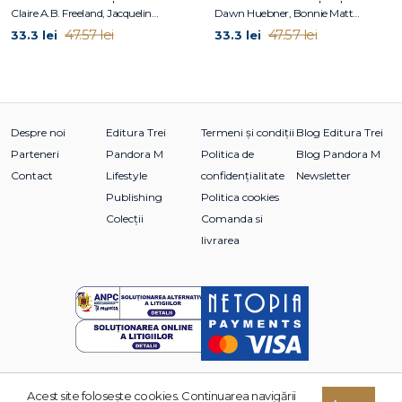
Claire A.B. Freeland, Jacqueline B. Toner, Janet McDonnell
Dawn Huebner, Bonnie Matthews
47.57 lei
47.57 lei
33.3 lei
33.3 lei
Despre noi
Editura Trei
Termeni și condiții
Blog Editura Trei
Parteneri
Pandora M
Politica de
Blog Pandora M
Contact
Lifestyle
confidențialitate
Newsletter
Publishing
Politica cookies
Colecții
Comanda si
livrarea
Acest site foloseşte cookies. Continuarea navigării