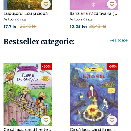
Lupușorul Lou și ciobănița
Sânziana năzdrăvana (Seria Întâmplări drăguțe cu animăluțe)
Antoon Krings
Antoon Krings
26.43 lei
26.43 lei
17.7 lei
10.05 lei
Bestseller categorie:
Vezi toate
-30%
-30%
Ce să faci... când ți-e teamă de greșeli. Ghid pentru copiii care nu acceptă să fie imperfecți
Ce să faci... când îţi ieşi din fire. Ghid pentru copiii care nu-şi pot stăpâni furia