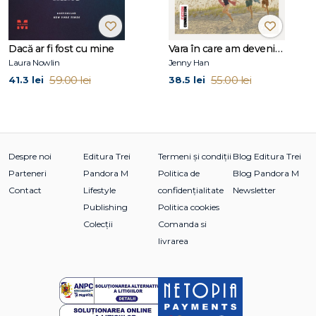
Dacă ar fi fost cu mine
Vara în care am devenit frumoasă (seria Vara, vol. 1, ediție tie-in)
Laura Nowlin
Jenny Han
59.00 lei
55.00 lei
41.3 lei
38.5 lei
Despre noi
Editura Trei
Termeni și condiții
Blog Editura Trei
Parteneri
Pandora M
Politica de
Blog Pandora M
Contact
Lifestyle
confidențialitate
Newsletter
Publishing
Politica cookies
Colecții
Comanda si
livrarea