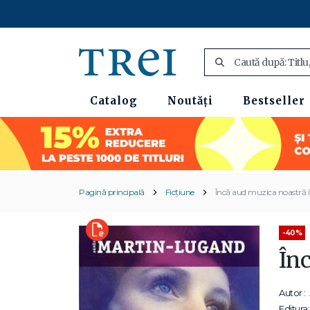
Catalog
Noutăți
Bestseller
Pagină principală
Ficțiune
Încă aud muzica noastră 
-40%
În
Autor :
Editura: