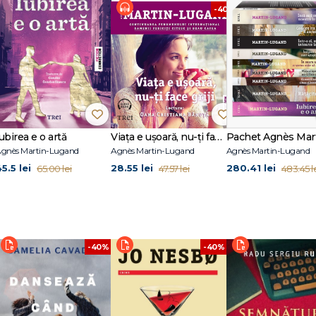
%
-40%
ubirea e o artă
Viața e ușoară, nu-ți face griji
gnès Martin-Lugand
Agnès Martin-Lugand
Agnès Martin-Lugand
5.5 lei
28.55 lei
280.41 lei
65.00 lei
47.57 lei
483.45 l
-40%
-40%