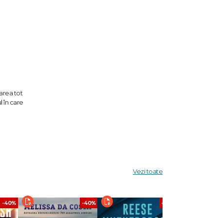
rarea tot
l în care
tă, fără
ostea,
Vezi toate
-40%
-40%
-40%