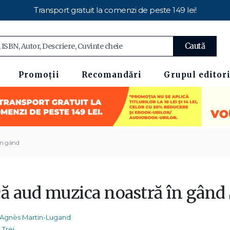
Transport gratuit la comenzi de peste 149 lei!
Caută
Promoții
Recomandări
Grupul editori
în gând
că aud muzica noastră în gând
Agnès Martin-Lugand
Trei