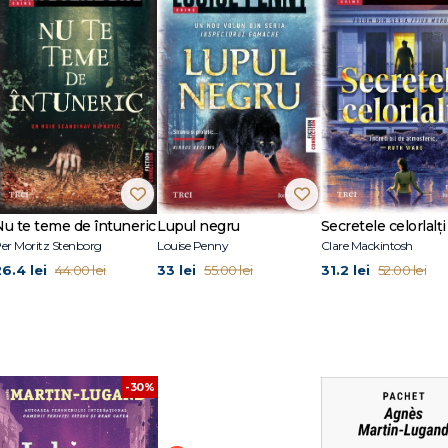
 solide, care începe să se clatine, cu riscul de a se schimba total. Personaj
ce au îndurat, dar devin mai puternice." - Agnès Martin-Lugand
artin Lugand s-a dedicat scrisului, publicându și primul roman, Oamenii feri
dle Amazon, în decembrie 2012. Remarcată rapid de bloggerii atenți la mediul
propus debutul în lumea editorială tradițională. Astfel, romanul său a cunoscut u
 de ecranizare au fost achiziționate de producătorul american Harvey Weinste
ai bine vânduți autori francezi.
oane de exemplare și au fost traduse în 32 de limbi.
iți citesc și beau cafea, Viața e ușoară, nu-ți face griji, Îmi pare rău, sunt
Nu te teme de întuneric
Lupul negru
Secretele celorlalți
er Moritz Stenborg
Louise Penny
Clare Mackintosh
26.4 lei
33 lei
31.2 lei
44.00 lei
55.00 lei
52.00 lei
-30%