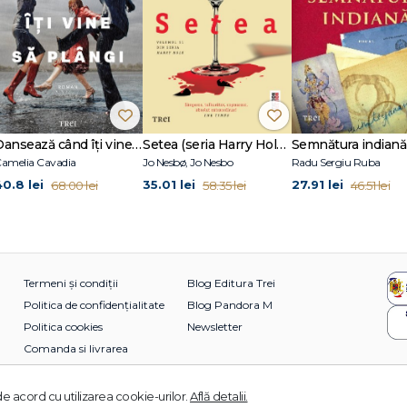
Dansează când îți vine să plângi
Setea (seria Harry Hole, vol. 11)
Semnătura indiană
amelia Cavadia
Jo Nesbø, Jo Nesbo
Radu Sergiu Ruba
40.8 lei
35.01 lei
27.91 lei
68.00 lei
58.35 lei
46.51 lei
Termeni și condiții
Blog Editura Trei
Politica de confidențialitate
Blog Pandora M
Politica cookies
Newsletter
Comanda si livrarea
e acord cu utilizarea cookie-urilor.
Află detalii.