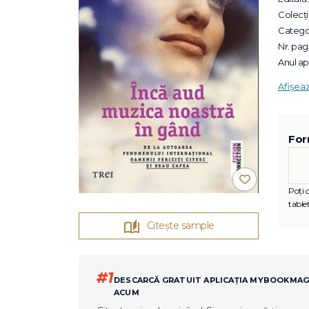
Colecții
Categor
Nr. pagi
Anul apa
Afișea
For
Poți c
tablet
Citește sample
#1
DESCARCĂ GRATUIT APLICAȚIA MYBOOKMA
ACUM