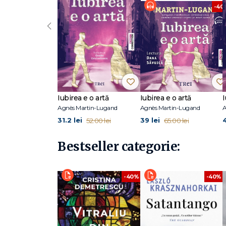
-40
‹
Iubirea e o artă
Iubirea e o artă
I
Agnès Martin-Lugand
Agnès Martin-Lugand
A
31.2 lei
39 lei
4
52.00 lei
65.00 lei
Bestseller categorie:
-40%
-40%