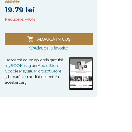
32.98 lei
19.79 lei
Reducere: -40%
ADAUGĂ ÎN COȘ
Adaugă la favorite
Descarcă acum aplicația gratuită
myBOOKmag
din
Apple Store
,
Google Play
sau
Microsoft Store
și bucură-te imediat de lectura
acestei cărți!