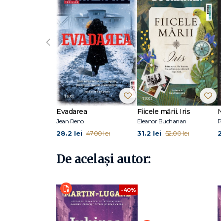
"În cartea mea am vrut să descriu o viață clădită pe baze
suportă consecințele și rămân cu cicatricele a tot ceea 
‹
După ce a profesat ca psiholog timp de șase ani, Agnès M
citesc și beau cafea, în regim propriu, pe platforma Kin
virtual, a trezit interesul Editurii Michel Lafon, care i-a 
succes uriaș, fiind tradus în mai multe limbi. Drepturile
Agnès Martin-Lugand se numără printre primii zece cei m
Cărțile ei s-au vândut în Franța și în lume în peste 2 mili
La Editura Trei, de aceeași autoare, au apărut Oamenii feric
așteptată… și Fericirea îmi scapă printre degete.
Evadarea
Fiicele mării. Iris
Jean Reno
Eleanor Buchanan
P
28.2 lei
31.2 lei
47.00 lei
52.00 lei
De același autor:
-40%