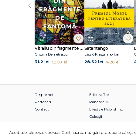
‹
Vitraliu din fragmente de fantomă
Satantango
Cristina Demetrescu
László Krasznahorkai
C
31.2 lei
28.32 lei
52.00 lei
47.20 lei
Despre noi
Editura Trei
Parteneri
Pandora M
Contact
Lifestyle Publishing
Colecții
Acest site foloseşte cookies. Continuarea navigării presupune că eşti d
© 2026 Grupul Editorial TREI. Toate drepturile rezervate.