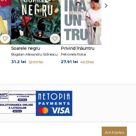
›
Soarele negru
Privind înăuntru
Suflete per
Bogdan-Alexandru Stănescu
Petronela Rotar
John Marrs
31.2 lei
27.91 lei
24.87 lei
52.00 lei
46.51 lei
41
Am înțeles
Dezvoltat de: