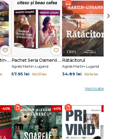
-40%
›
Pachet Agnès Martin-Lugand
Pachet Seria Oamenii fericiți citesc și beau cafea
Rătăcitorul
Agnès Martin-Lugand
Agnès Martin-Lugand
Agnès Martin-
57.95 lei
34.89 lei
29.4 lei
ei
96.57 lei
58.14 lei
49.0
Vezi toate
-40%
-40%
-40%