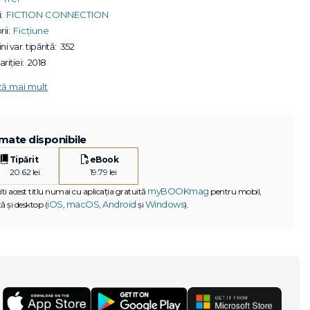
:
FICTION CONNECTION
ii:
Ficțiune
ni var. tipărită:
352
riției:
2018
ză mai mult
mate disponibile
Tipărit
eBook
20.62 lei
19.79 lei
myBOOKmag
iti acest titlu numai cu aplicația gratuită
pentru mobil,
iOS
macOS
Android
Windows
ă și desktop (
,
,
și
).
G