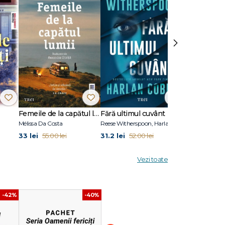
ele mele
›
ciți
 literar
n
in.
Femeile de la capătul lumii
Fără ultimul cuvânt
Stare de vis
Mélissa Da Costa
Reese Witherspoon, Harlan Coben
Eric Puchner
33 lei
31.2 lei
31.2 lei
55.00 lei
52.00 lei
52.00
Vezi toate
-42%
-40%