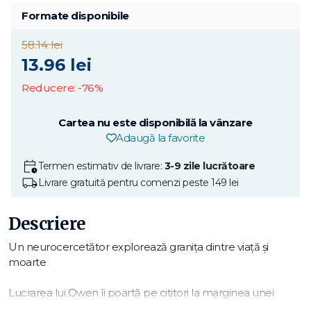
Formate disponibile
58.14 lei
13.96 lei
Reducere: -76%
Cartea nu este disponibilă la vânzare
Adaugă la favorite
Termen estimativ de livrare:
3-9 zile lucrătoare
Livrare gratuită pentru comenzi peste 149 lei
Descriere
Un neurocercetător explorează granița dintre viață și
moarte
Lucrarea lui Owen îi poartă pe cititori la marginea unei
frontiere uimitoare în modul nostru de a înțelege creierul: