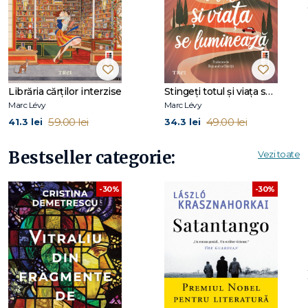
Copiii libertăţii
;
Prima noapte
etc.
Librăria cărților interzise
Stingeți totul și viața se luminează
Marc Lévy
Marc Lévy
59.00 lei
49.00 lei
41.3 lei
34.3 lei
Bestseller categorie:
Vezi toate
-30%
-30%