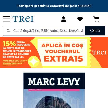
Transport gratuit la comenzi de peste 149 lei!
Caută