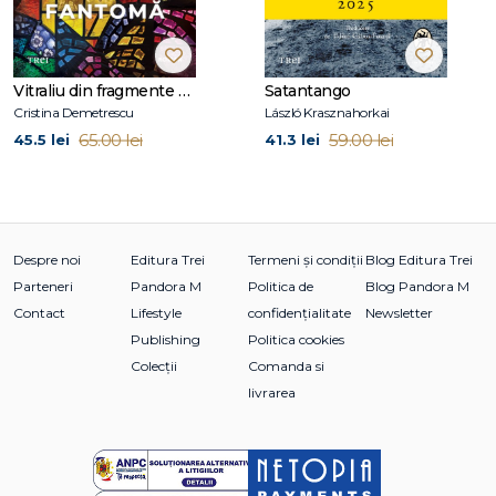
Vitraliu din fragmente de fantomă
Satantango
Cristina Demetrescu
László Krasznahorkai
65.00 lei
59.00 lei
45.5 lei
41.3 lei
Despre noi
Editura Trei
Termeni și condiții
Blog Editura Trei
Parteneri
Pandora M
Politica de
Blog Pandora M
Contact
Lifestyle
confidențialitate
Newsletter
Publishing
Politica cookies
Colecții
Comanda si
livrarea