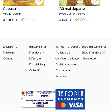
Copacul
Dă mai departe
Ana Dragomir
Hyde Catherine Ryan
41.44 lei
44.00 lei
24.87 lei
26.4 lei
Despre noi
Editura Trei
Termeni și condiții
Blog Editura Trei
Parteneri
Pandora M
Politica de
Blog Pandora M
Contact
Lifestyle
confidențialitate
Newsletter
Publishing
Politica cookies
Colecții
Comanda si
livrarea