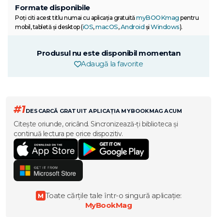
Formate disponibile
myBOOKmag
Poți citi acest titlu numai cu aplicația gratuită
pentru
iOS
macOS
Android
Windows
mobil, tabletă și desktop (
,
,
și
).
Produsul nu este disponibil momentan
Adaugă la favorite
#1
DESCARCĂ GRATUIT APLICAȚIA MYBOOKMAG ACUM
Citește oriunde, oricând. Sincronizează-ți biblioteca și
continuă lectura pe orice dispozitiv.
Toate cărțile tale într-o singură aplicație:
M
MyBookMag