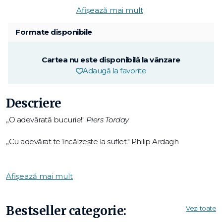
Afișează mai mult
Formate disponibile
Cartea nu este disponibilă la vânzare
Adaugă la favorite
Descriere
„O adevărată bucurie!"
Piers Torday
„Cu adevărat te încălzește la suflet." Philip Ardagh
Hotel Flamingo: aici, toată lumea e bine-venită!
Afișează mai mult
E vară cu scântei pe Bulevardul Animalelor și toți angajații
sunt plini de entuziasm, căci în curând aici se vor caza
Bestseller categorie:
Vezi toate
Regele și Regina Pinguin. A trecut multă vreme de când n-