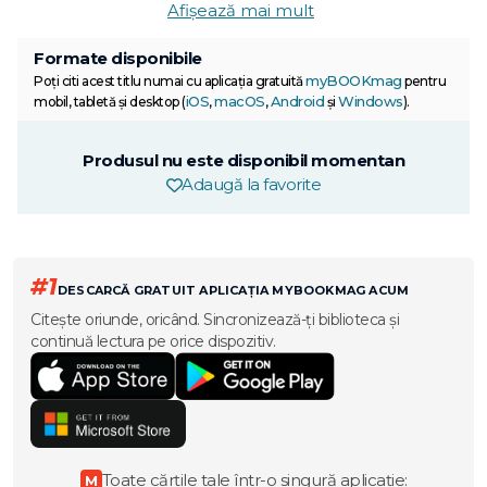
Afișează mai mult
Formate disponibile
myBOOKmag
Poți citi acest titlu numai cu aplicația gratuită
pentru
iOS
macOS
Android
Windows
mobil, tabletă și desktop (
,
,
și
).
Produsul nu este disponibil momentan
Adaugă la favorite
#1
DESCARCĂ GRATUIT APLICAȚIA MYBOOKMAG ACUM
Citește oriunde, oricând. Sincronizează-ți biblioteca și
continuă lectura pe orice dispozitiv.
Toate cărțile tale într-o singură aplicație:
M