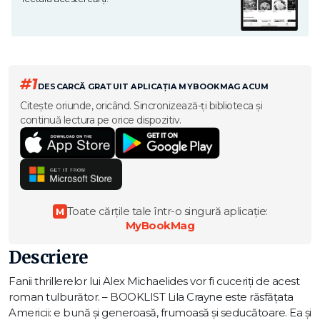
#1
DESCARCĂ GRATUIT APLICAȚIA MYBOOKMAG ACUM
Citește oriunde, oricând. Sincronizează-ți biblioteca și
continuă lectura pe orice dispozitiv.
Toate cărțile tale într-o singură aplicație:
M
MyBookMag
Descriere
Fanii thrillerelor lui Alex Michaelides vor fi cuceriți de acest
roman tulburător. – BOOKLIST Lila Crayne este răsfățata
Americii: e bună și generoasă, frumoasă și seducătoare. Ea și