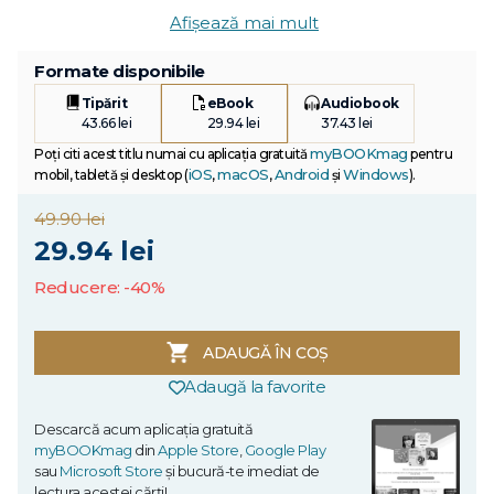
Afișează mai mult
Formate disponibile
Tipărit
eBook
Audiobook
43.66 lei
29.94 lei
37.43 lei
myBOOKmag
Poți citi acest titlu numai cu aplicația gratuită
pentru
iOS
macOS
Android
Windows
mobil, tabletă și desktop (
,
,
și
).
49.90 lei
29.94 lei
Reducere: -40%
ADAUGĂ ÎN COȘ
Adaugă la favorite
Descarcă acum aplicația gratuită
myBOOKmag
din
Apple Store
,
Google Play
sau
Microsoft Store
și bucură-te imediat de
lectura acestei cărți!