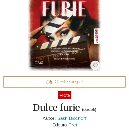
Citește sample
-40%
Dulce furie
(ebook)
Autor :
Sash Bischoff
Editura:
Trei