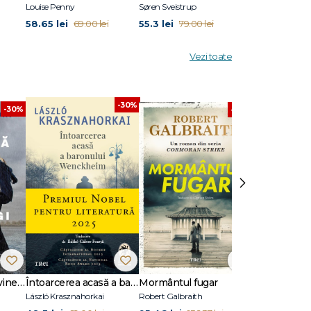
Louise Penny
Søren Sveistrup
Eric Puchner
58.65 lei
55.3 lei
45.5 lei
69.00 lei
79.00 lei
65.0
Vezi toate
-30%
-30%
-30%
›
Dansează când îți vine să plângi
Întoarcerea acasă a baronului Wenckheim
Mormântul fugar
Un animal să
László Krasznahorkai
Robert Galbraith
Joël Dicker