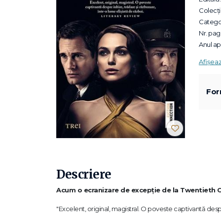
Colecții
Categor
Nr. pagi
Anul apa
Afișea
For
Descriere
Acum o ecranizare de excepție de la Twentieth 
"Excelent, original, magistral. O poveste captivantă despr