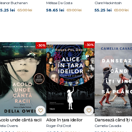
w Statesman.
leanor Buchanan
Mélissa Da Costa
Clare Mackintosh
5.25 lei
58.65 lei
55.25 lei
65.00 lei
69.00 lei
65.00 lei
i ecranizat de Fox Searchlight, cu Keira Knightley, Jason Clarke şi Alexander
-30%
-30%
Acolo unde cântă racii
Alice în țara ideilor
elia Owens
Roger-Pol Droit
Camelia Cavadia