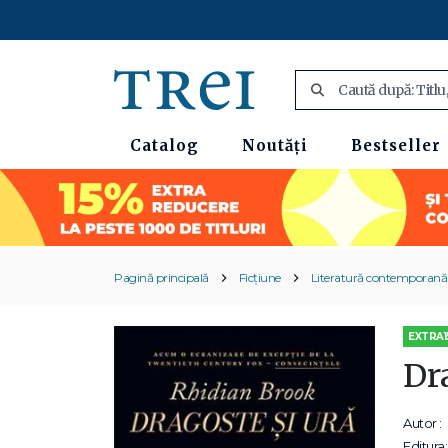
Catalog
Noutăți
Bestseller
Pagină principală
Ficțiune
Literatură contemporană
EXTRA1
Dra
Autor :
Editura: