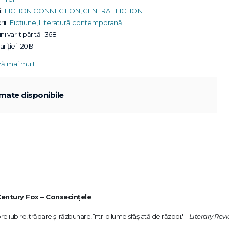
:
FICTION CONNECTION
,
GENERAL FICTION
ii:
Ficțiune
,
Literatură contemporană
ni var. tipărită:
368
riției:
2019
ză mai mult
mate disponibile
Century Fox – Consecințele
e iubire, trădare și răzbunare, într-o lume sfâșiată de război." -
Literary Rev