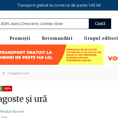
Transport gratuit la comenzi de peste 149 lei!
Caută
Promoții
Recomandări
Grupul editori
Dragoste și ură
5
-30%
goste și ură
Rhidian Brook
Trei