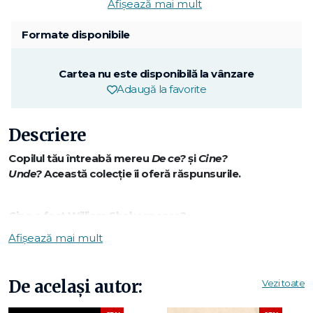
Afișează mai mult
Formate disponibile
Cartea nu este disponibilă la vânzare
Adaugă la favorite
Descriere
Copilul tău întreabă mereu
De ce?
și
Cine?
Unde?
Această colecție îi oferă răspunsurile.
Cine a fost William Shakespeare?
Afișează mai mult
Un actor și director de teatru;
Un om a cărui existenţă a rămas învăluită în mister până în
De același autor:
Vezi toate
ziua de astăzi;
Cel mai mare dramaturg al tuturor timpurilor.