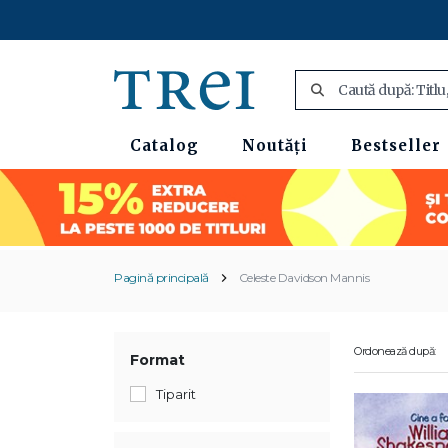
Catalog
Noutăți
Bestseller
Pagină principală
Celeste Davidson Mannis
Ordonează după:
Format
Tiparit