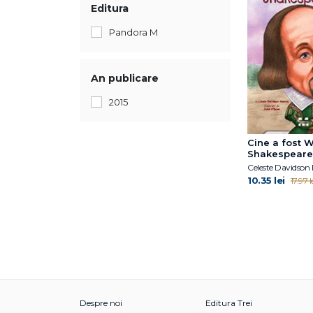
Editura
Pandora M
An publicare
2015
Cine a fost W
Shakespeare
Celeste Davidson
10.35 lei
17.97 l
Despre noi
Editura Trei