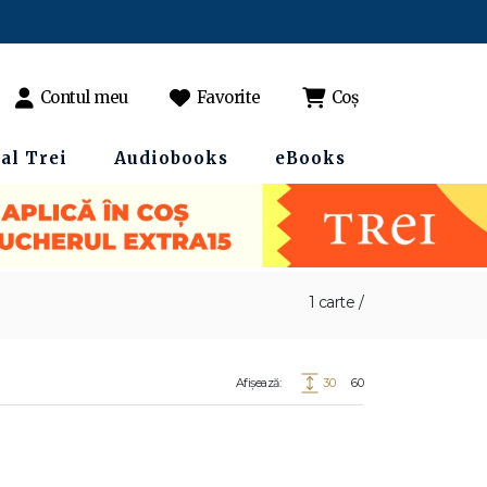
Contul meu
Favorite
Coș
al Trei
Audiobooks
eBooks
1 carte /
Afișează:
30
60