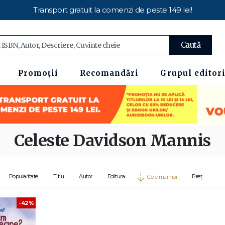
Transport gratuit la comenzi de peste 149 lei!
Caută
Promoții
Recomandări
Grupul editori
Celeste Davidson Mannis
Popularitate
Titlu
Autor
Editura
Preț
Cele mai noi
-42%