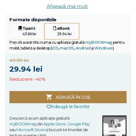
Afișează mai mult
Formate disponibile
Tipărit
eBook
43.66 lei
29.94 lei
myBOOKmag
Poți citi acest titlu numai cu aplicația gratuită
pentru
iOS
macOS
Android
Windows
mobil, tabletă și desktop (
,
,
și
).
49.90 lei
29.94 lei
Reducere: -40%
ADAUGĂ ÎN COȘ
Adaugă la favorite
Descarcă acum aplicația gratuită
myBOOKmag
din
Apple Store
,
Google Play
sau
Microsoft Store
și bucură-te imediat de
lectura acestei cărți!