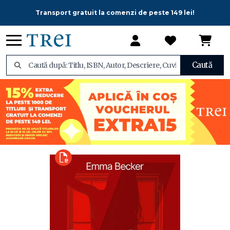
Transport gratuit la comenzi de peste 149 lei!
Caută