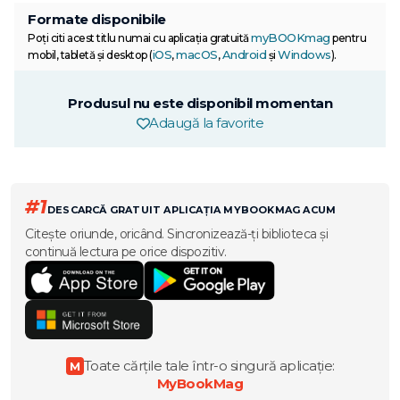
Formate disponibile
myBOOKmag
Poți citi acest titlu numai cu aplicația gratuită
pentru
iOS
macOS
Android
Windows
mobil, tabletă și desktop (
,
,
și
).
Produsul nu este disponibil momentan
Adaugă la favorite
#1
DESCARCĂ GRATUIT APLICAȚIA MYBOOKMAG ACUM
Citește oriunde, oricând. Sincronizează-ți biblioteca și
continuă lectura pe orice dispozitiv.
Toate cărțile tale într-o singură aplicație:
M
MyBookMag