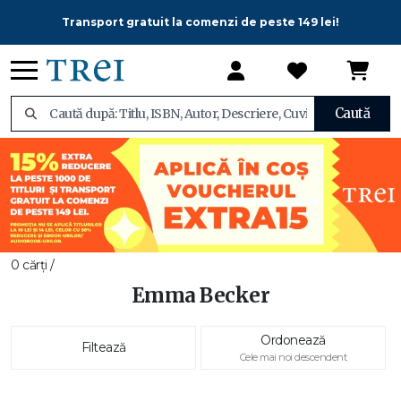
Transport gratuit la comenzi de peste 149 lei!
Caută
0 cărți /
Emma Becker
Ordonează
Filtează
Cele mai noi descendent