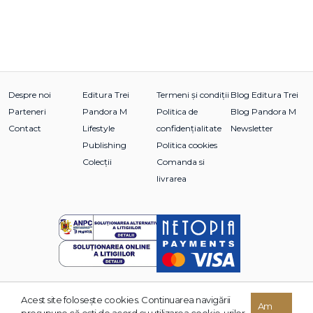
Despre noi
Editura Trei
Termeni și condiții
Blog Editura Trei
Parteneri
Pandora M
Politica de
Blog Pandora M
Contact
Lifestyle
confidențialitate
Newsletter
Publishing
Politica cookies
Colecții
Comanda si
livrarea
Acest site foloseşte cookies. Continuarea navigării
© 2026 Grupul Editorial TREI. Toate drepturile rezervate.
Am
presupune că eşti de acord cu utilizarea cookie-urilor.