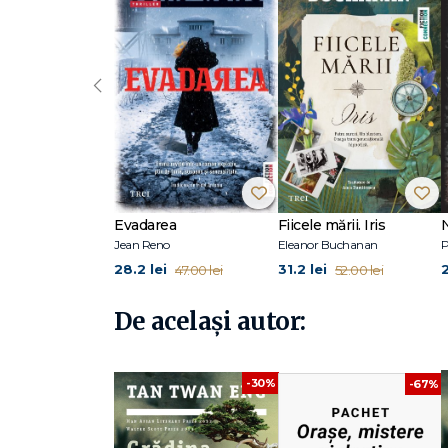
talentat." Toronto Star Tan Twan Eng s­-a născut în Penang
una dintre cele mai renumite firme de avocatură din Kua
Prize 2007. Grădina cețurilor din amurg a câștigat Man Asian
roman al său, Casa ușilor, a fost inclus pe lista lungă p
‹
Town.
Evadarea
Fiicele mării. Iris
Jean Reno
Eleanor Buchanan
P
28.2 lei
31.2 lei
47.00 lei
52.00 lei
De același autor:
-30%
-67%