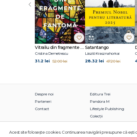
‹
Vitraliu din fragmente de fantomă
Satantango
Cristina Demetrescu
László Krasznahorkai
C
31.2 lei
28.32 lei
52.00 lei
47.20 lei
Despre noi
Editura Trei
Parteneri
Pandora M
Contact
Lifestyle Publishing
Colecții
Acest site foloseşte cookies. Continuarea navigării presupune că eşti d
© 2026 Grupul Editorial TREI. Toate drepturile rezervate.