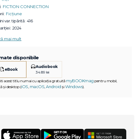
:
FICTION CONNECTION
ii:
Ficțiune
ni var. tipărită:
416
riției:
2024
ză mai mult
mate disponibile
Audiobook
eBook
34.89 lei
myBOOKmag
iti acest titlu numai cu aplicația gratuită
pentru mobil,
iOS
macOS
Android
Windows
ă și desktop (
,
,
și
).
G