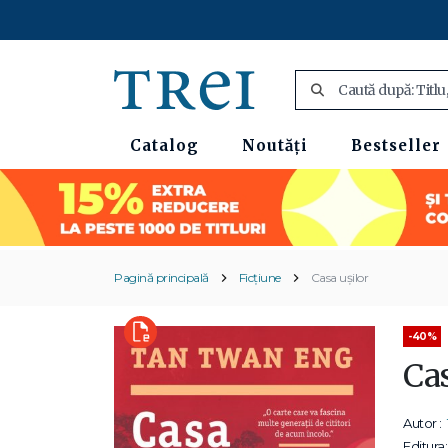
Catalog
Noutăți
Bestseller
Pagină principală
Ficțiune
Casa ușilor
-40%
Ca
Autor :
Editura: