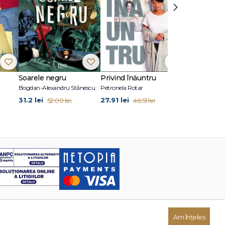
›
Soarele negru
Privind înăuntru
Suflete per
Bogdan-Alexandru Stănescu
Petronela Rotar
John Marrs
31.2 lei
27.91 lei
24.87 lei
52.00 lei
46.51 lei
41
Am înțeles
Dezvoltat de: