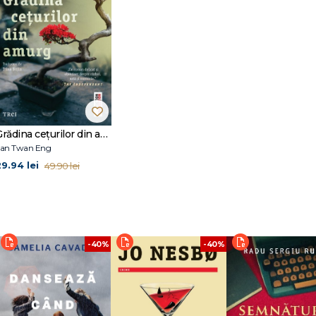
Grădina cețurilor din amurg
an Twan Eng
29.94 lei
49.90 lei
-40%
-40%