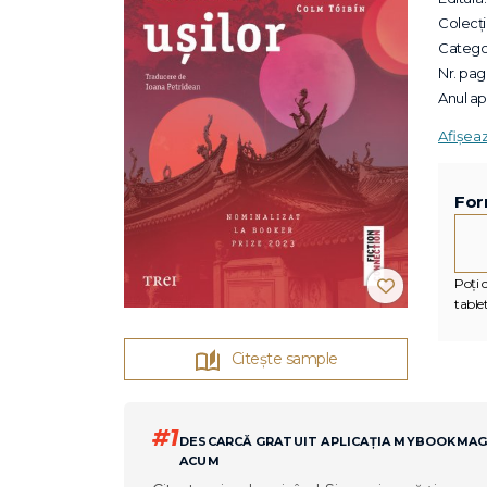
Colecții
Categor
Nr. pagi
Anul apa
Afișea
For
Poți c
tablet
Citește sample
#1
DESCARCĂ GRATUIT APLICAȚIA MYBOOKMA
ACUM