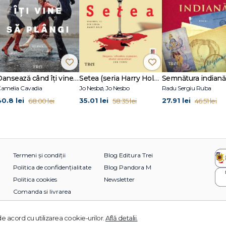
Dansează când îți vine să plângi
Setea (seria Harry Hole, vol. 11)
Semnătura indiană
amelia Cavadia
Jo Nesbø, Jo Nesbo
Radu Sergiu Ruba
40.8 lei
35.01 lei
27.91 lei
68.00 lei
58.35 lei
46.51 lei
Termeni și condiții
Blog Editura Trei
Politica de confidențialitate
Blog Pandora M
Politica cookies
Newsletter
Comanda si livrarea
e acord cu utilizarea cookie-urilor.
Află detalii.