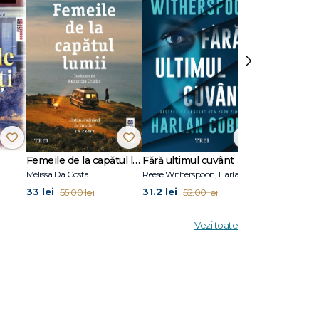
at la
oker
ea
 Cape
›
Femeile de la capătul lumii
Fără ultimul cuvânt
Stare de vis
Mélissa Da Costa
Reese Witherspoon, Harlan Coben
Eric Puchner
33 lei
31.2 lei
31.2 lei
55.00 lei
52.00 lei
52.00
Vezi toate