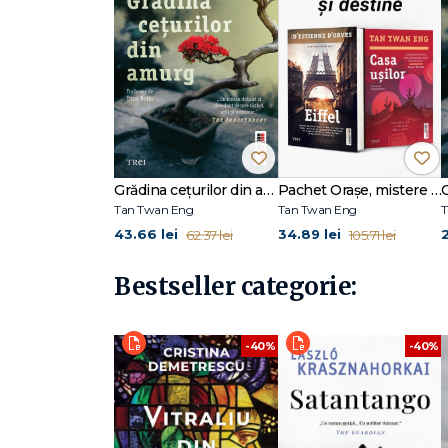
Grădina cețurilor din amurg
Pachet Orașe, mistere și destine
Tan Twan Eng
Tan Twan Eng
T
43.66 lei
34.89 lei
62.37 lei
105.71 lei
Bestseller categorie:
-40%
-40%