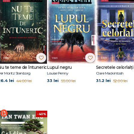
, Malaysia. A studiat dreptul la University of London, lucrând ulterior ca avoc
la Lumpur. Romanul său de debut, Darul ploii, a fost nominalizat la Man Bo
 Literary Prize 2012 și Walter Scott Prize for Historical Fiction 2013. Al treil
entru Booker Prize 2023. Tan Twan Eng își împarte timpul între Kuala Lumpur și
Nu te teme de întuneric
Lupul negru
Secretele celorlalți
er Moritz Stenborg
Louise Penny
Clare Mackintosh
26.4 lei
33 lei
31.2 lei
44.00 lei
55.00 lei
52.00 lei
-40%