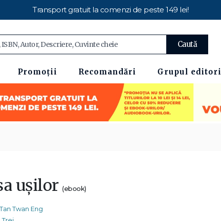
Transport gratuit la comenzi de peste 149 lei!
Caută
Promoții
Recomandări
Grupul editori
sa ușilor
(ebook)
Tan Twan Eng
Trei