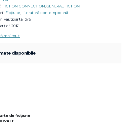
:
FICTION CONNECTION
,
GENERAL FICTION
ii:
Ficțiune
,
Literatură contemporană
ni var. tipărită:
576
riției:
2017
ză mai mult
mate disponibile
rte de ficţiune
INOVATE