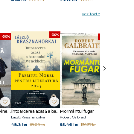
Vezi toate
-30%
-30%
-30%
›
Dansează când îți vine să plângi
Întoarcerea acasă a baronului Wenckheim
Mormântul fugar
Un animal să
László Krasznahorkai
Robert Galbraith
Joël Dicker
48.3 lei
95.46 lei
45.5 lei
69.00 lei
136.37 lei
65.0