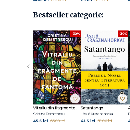
Bestseller categorie:
-30%
-30%
‹
Vitraliu din fragmente de fantomă
Satantango
Cristina Demetrescu
László Krasznahorkai
D
45.5 lei
41.3 lei
65.00 lei
59.00 lei