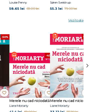
Louise Penny
Søren Sveistrup
Eric Puchner
nțat-o că
58.65 lei
55.3 lei
45.5 lei
69.00 lei
79.00 lei
65.0
 fost
ste șase
V, schi
Vezi toate
),
-40%
-50%
-40%
›
Merele nu cad niciodată
Merele nu cad niciodată
Cât ai clipi
Liane Moriarty
Liane Moriarty
Liane Moriarty
41.4 lei
33.12 lei
35.01 lei
69.00 lei
55.20 lei
58.