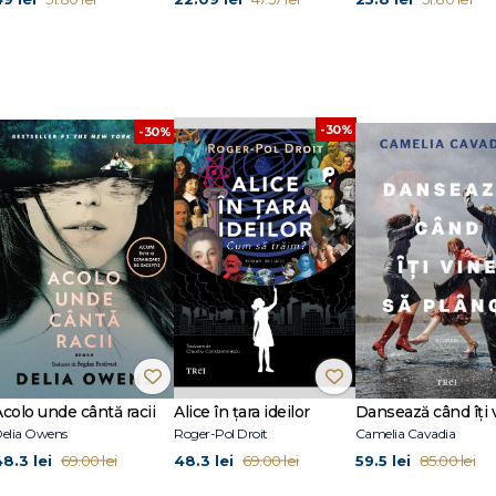
-30%
-30%
Acolo unde cântă racii
Alice în țara ideilor
elia Owens
Roger-Pol Droit
Camelia Cavadia
48.3 lei
48.3 lei
59.5 lei
69.00 lei
69.00 lei
85.00 lei