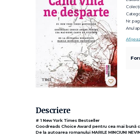
Colecții
Categor
Nr. pagi
Anul apa
Afișea
For
Descriere
# 1 New York Times Bestseller
Goodreads Choice Award pentru cea mai bună ca
De la autoarea romanului MARILE MINCIUNI NEV