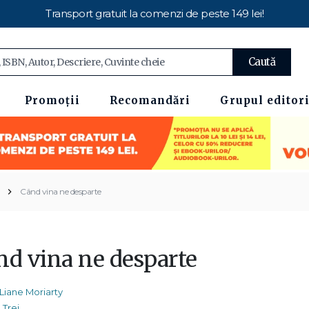
Transport gratuit la comenzi de peste 149 lei!
Caută
Promoții
Recomandări
Grupul editori
Când vina ne desparte
nd vina ne desparte
Liane Moriarty
Trei