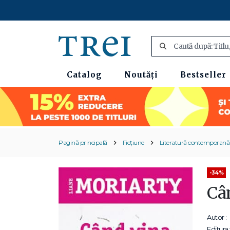
Catalog
Noutăți
Bestseller
Pagină principală
Ficțiune
Literatură contemporană
-34%
Câ
Autor :
Editura: