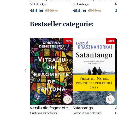
M.J. Arlidge
M.J. Arlidge
M
45.5 lei
45.5 lei
65.00 lei
65.00 lei
Bestseller categorie:
-30%
-30%
‹
Vitraliu din fragmente de fantomă
Satantango
Cristina Demetrescu
László Krasznahorkai
D