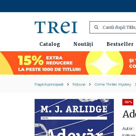
Catalog
Noutăți
Bestseller
Pagină principală
Ficțiune
Crime. Thriller. Mystery
-50%
Ade
Autor :
Editura: