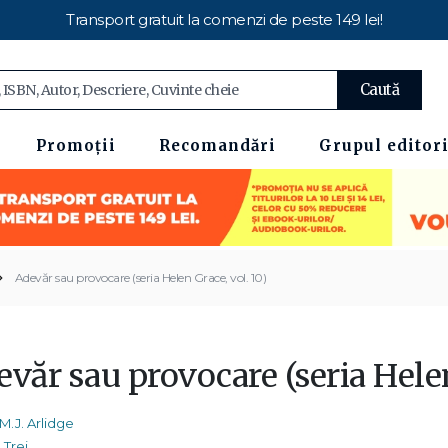
Transport gratuit la comenzi de peste 149 lei!
Caută
Promoții
Recomandări
Grupul editori
Adevăr sau provocare (seria Helen Grace, vol. 10)
văr sau provocare (seria Helen
M.J. Arlidge
Trei