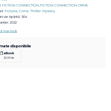
:
FICTION CONNECTION
,
FICTION CONNECTION CRIME
ii:
Ficțiune
,
Crime. Thriller. Mystery
ni var. tipărită:
504
riției:
2022
ză mai mult
mate disponibile
eBook
32.99 lei