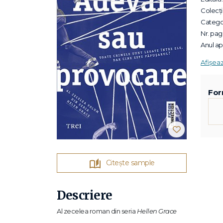
Colecții
Categor
Nr. pagi
Anul apa
Afișea
For
Citește sample
Descriere
Al zecelea roman din seria
Hellen Grace