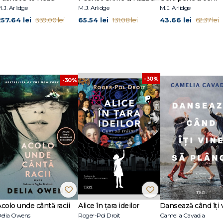
.J. Arlidge
M.J. Arlidge
M.J. Arlidge
257.64 lei
65.54 lei
43.66 lei
339.00 lei
131.08 lei
62.37 lei
-30%
-30%
Acolo unde cântă racii
Alice în țara ideilor
elia Owens
Roger-Pol Droit
Camelia Cavadia