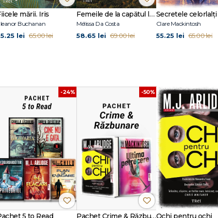
nele cu aromă de lemn dulce.
iicele mării. Iris
Femeile de la capătul lumii
Secretele celorlalți
din seria
Helen Grace
:
Ghici cine moare primul
(declarat cel mai bun roman 
leanor Buchanan
Mélissa Da Costa
Clare Mackintosh
Casa păpușilor
,
Ghici care-i mincinosul
,
Băiatul pierdut,
De-a v-ați ascuns
5.25 lei
58.65 lei
55.25 lei
65.00 lei
69.00 lei
65.00 lei
ne pândește în pădure
.
-24%
-50%
Pachet 5 to Read
Pachet Crime & Răzbunare
Ochi pentru ochi