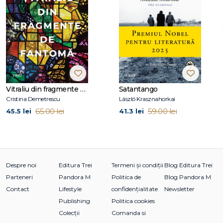
numeroase antologii și volume de povestiri. Locuiește în
Mountain Brook, Alabama, împreună cu soțul ei.
A fost odată un dulap a fost numită „Indie Next Great
Reads" pe anul 2021 de către American Booksellers
Association, precum și una dintre cele mai bune cărți de
ficțiune istorică ale anului 2021 de către Toronto Star, The
Bookseller, Parade, SheReads, BookRiot ș.a.
Vitraliu din fragmente de fantomă
Satantango
Cristina Demetrescu
László Krasznahorkai
65.00 lei
59.00 lei
45.5 lei
41.3 lei
Despre noi
Editura Trei
Termeni și condiții
Blog Editura Trei
Parteneri
Pandora M
Politica de
Blog Pandora M
Contact
Lifestyle
confidențialitate
Newsletter
Publishing
Politica cookies
Colecții
Comanda si