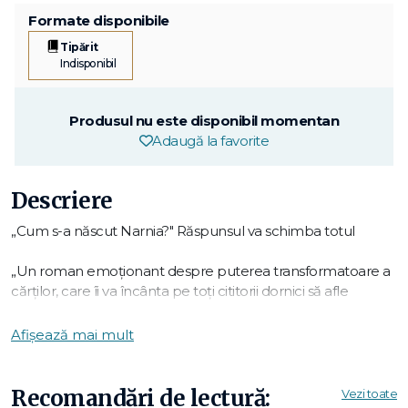
Formate disponibile
Tipărit
Indisponibil
Produsul nu este disponibil momentan
Adaugă la favorite
Descriere
„Cum s-a născut Narnia?" Răspunsul va schimba totul
„Un roman emoționant despre puterea transformatoare a
cărților, care îi va încânta pe toți cititorii dornici să afle
povestea din spatele poveștilor preferate din copilărie." –
Booklist
Afișează mai mult
Megs Devonshire are un talent ieșit din comun la calcule și
ecuații. Studiază la Oxford și visează să dezlege cele mai
Recomandări de lectură:
Vezi toate