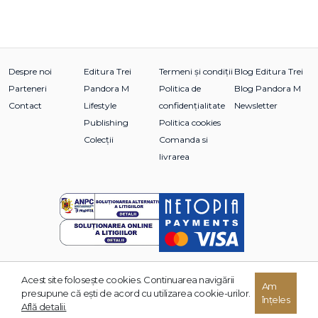
Despre noi
Editura Trei
Termeni și condiții
Blog Editura Trei
Parteneri
Pandora M
Politica de
Blog Pandora M
Contact
Lifestyle
confidențialitate
Newsletter
Publishing
Politica cookies
Colecții
Comanda si
livrarea
Acest site foloseşte cookies. Continuarea navigării
© 2026 Grupul Editorial TREI. Toate drepturile rezervate.
Am
presupune că eşti de acord cu utilizarea cookie-urilor.
înțeles
Dezvoltat de:
Află detalii.