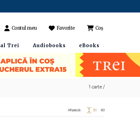
Contul meu
Favorite
Coș
al Trei
Audiobooks
eBooks
1 carte /
Afișează:
30
60