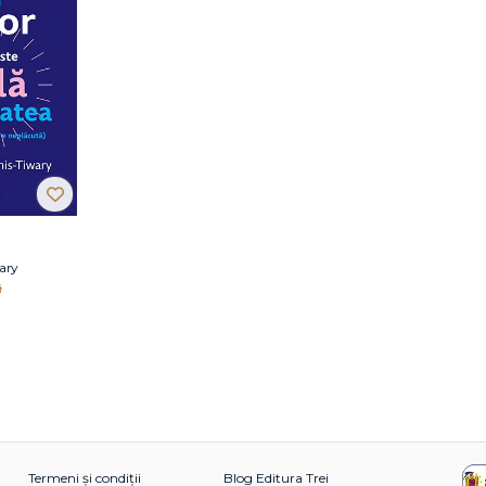
ary
i
Termeni și condiții
Blog Editura Trei