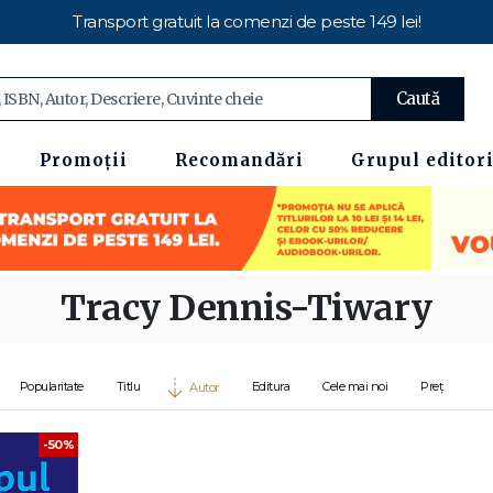
Transport gratuit la comenzi de peste 149 lei!
Caută
Promoții
Recomandări
Grupul editori
Tracy Dennis-Tiwary
Popularitate
Titlu
Editura
Cele mai noi
Preț
Autor
-50%