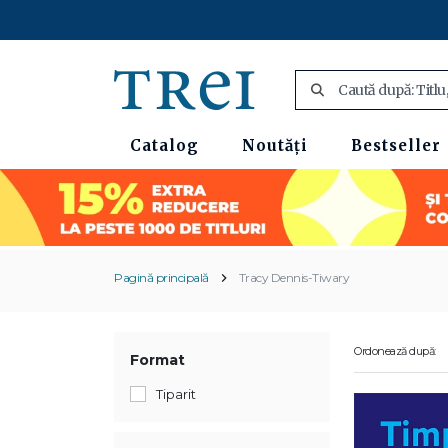
Catalog
Noutăți
Bestseller
Pagină principală
Tracy Dennis-Tiwary
Ordonează după:
Format
Tiparit