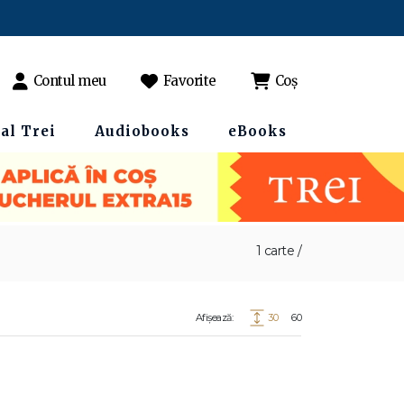
Contul meu
Favorite
Coș
al Trei
Audiobooks
eBooks
1 carte /
Afișează:
30
60