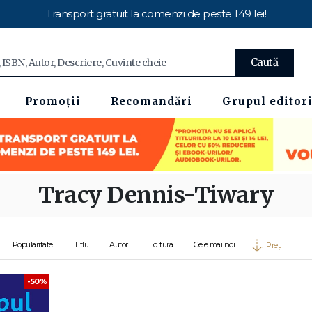
Transport gratuit la comenzi de peste 149 lei!
Caută
Promoții
Recomandări
Grupul editori
Tracy Dennis-Tiwary
Popularitate
Titlu
Autor
Editura
Cele mai noi
Preț
-50%