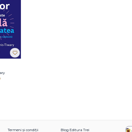
ary
i
Termeni și condiții
Blog Editura Trei