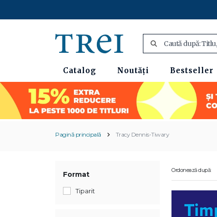
Catalog
Noutăți
Bestseller
Pagină principală
Tracy Dennis-Tiwary
Ordonează după:
Format
Tiparit