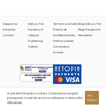
Despre noi
Editura Trei
Termeni și condiții
Blog Editura Trei
Parteneri
Pandora M
Politica de
Blog Pandora M
Contact
Lifestyle
confidențialitate
Newsletter
Publishing
Politica cookies
Colecții
Comanda si
livrarea
Acest site foloseşte cookies. Continuarea navigării
© 2026 Grupul Editorial TREI. Toate drepturile rezervate.
Am
presupune că eşti de acord cu utilizarea cookie-urilor.
înțeles
Dezvoltat de:
Află detalii.