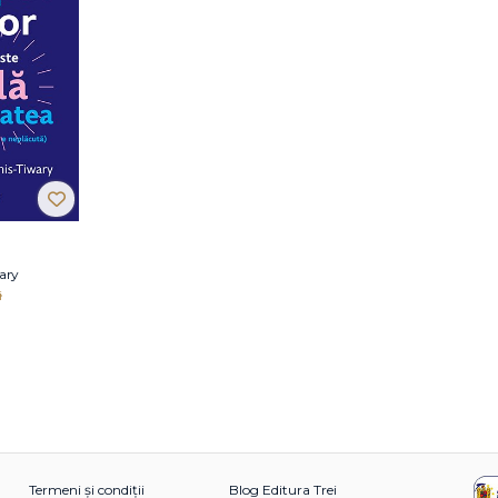
ary
i
Termeni și condiții
Blog Editura Trei