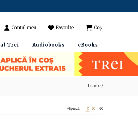
Contul meu
Favorite
Coș
al Trei
Audiobooks
eBooks
1 carte /
Afișează:
30
60