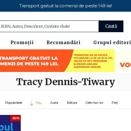
Transport gratuit la comenzi de peste 149 lei!
Caută
Promoții
Recomandări
Grupul editori
Tracy Dennis-Tiwary
Popularitate
Autor
Editura
Cele mai noi
Preț
Titlu
-50%