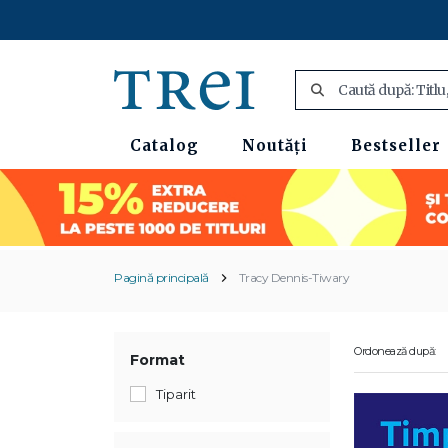
Catalog
Noutăți
Bestseller
Pagină principală
Tracy Dennis-Tiwary
Ordonează după:
Format
Tiparit