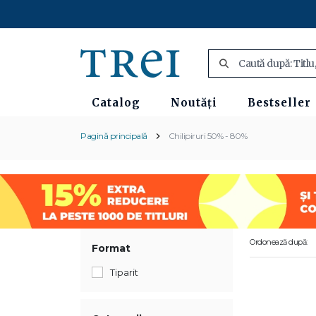
Catalog
Noutăți
Bestseller
Pagină principală
Chilipiruri 50% - 80%
Ordonează după:
Format
Tiparit