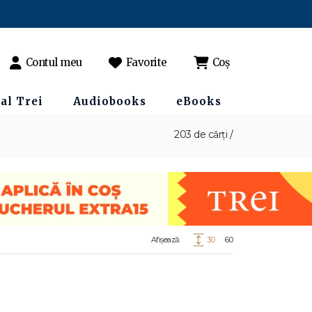
Contul meu
Favorite
Coș
al Trei
Audiobooks
eBooks
203 de cărți /
Afișează:
30
60
toarea