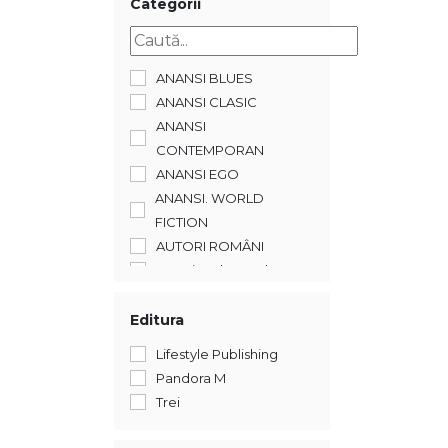
Categorii
ANANSI BLUES
ANANSI CLASIC
ANANSI
CONTEMPORAN
ANANSI EGO
ANANSI. WORLD
FICTION
AUTORI ROMÂNI
America de Nord
Asia
Astrofizică
Editura
Autori români
Lifestyle Publishing
Autori români
Pandora M
Bestseller Pandora M
Trei
Biografii. Memorii.
Jurnale