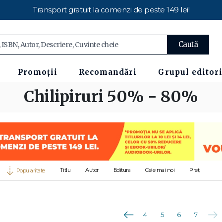
Transport gratuit la comenzi de peste 149 lei!
Caută
Promoții
Recomandări
Grupul editori
Chilipiruri 50% - 80%
Titlu
Autor
Editura
Cele mai noi
Preț
Popularitate
Anterioara
Urmă
4
5
6
7