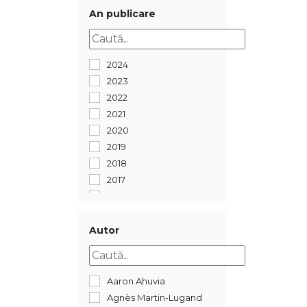
CINE? CE? UNDE?
An publicare
Cariera și leadership
Comunicare și
relaționare
2024
Copii 1-3 ani
2023
Copii 4-8 ani
2022
Copii 4-8 ani
2021
Copii 7-12 ani
2020
Copii 7-12 ani
2019
Copii sănătoși și fericiți
2018
Crime. Thriller. Mystery
2017
Cuplu și sexualitate
2016
Cărți de Crăciun
2015
Dezvoltare personală
2014
Autor
Drept
2013
Educație
2006
Emoții și
Aaron Ahuvia
autocunoaștere
Agnès Martin-Lugand
FICTION CONNECTION