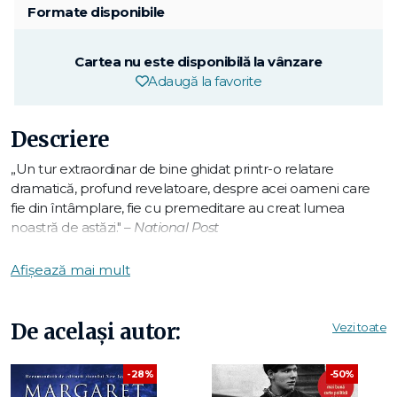
Formate disponibile
Cartea nu este disponibilă la vânzare
Adaugă la favorite
Descriere
„Un tur extraordinar de bine ghidat printr-o relatare
dramatică, profund revelatoare, despre acei oameni care
fie din întâmplare, fie cu premeditare au creat lumea
noastră de astăzi." –
National Post
„
Margaret MacMillan
, profesor la Oxford, evită cronologiile
Afișează mai mult
seci și ne oferă în schimb întâlniri intime cu personaje reale.
Se pare că îi place să aducă la lumină detaliile revelatoare.
«Vreau să bârfesc», mărturisește ea – și același lucru îl vrem
De același autor:
Vezi toate
și noi." –
New York Times Book Review
-28%
-50%
Margaret MacMillan
propune o selecție inedită de