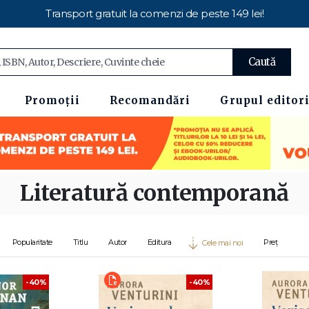
Transport gratuit la comenzi de peste 149 lei!
Caută
Promoții
Recomandări
Grupul editori
Literatură contemporană
Popularitate
Titlu
Autor
Editura
Preț
Cele mai noi
-40%
-40%