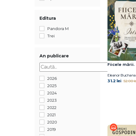
Editura
Pandora M
Trei
An publicare
Fiicele mării. 
Eleanor Buchana
2026
31.2 lei
52.00 le
2025
2024
2023
2022
2021
2020
2019