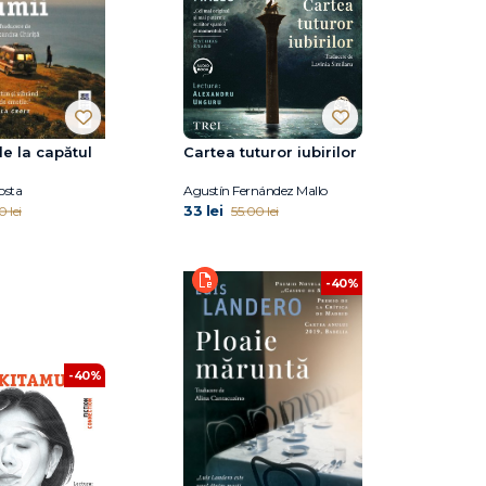
e la capătul
Cartea tuturor iubirilor
osta
Agustín Fernández Mallo
33 lei
0 lei
55.00 lei
-40%
-40%