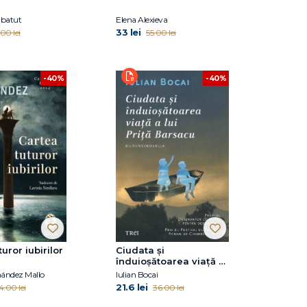
abatut
Elena Alexieva
33 lei
00 lei
55.00 lei
-40%
-40%
uror iubirilor
Ciudata și
înduioșătoarea viață a
lui Priță Barsacu
nández Mallo
Iulian Bocai
21.6 lei
4.00 lei
36.00 lei