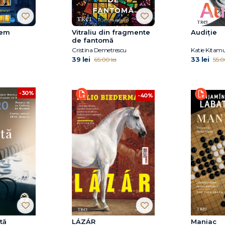
tem
Vitraliu din fragmente
Audiție
de fantomă
Cristina Demetrescu
Katie Kitam
39 lei
33 lei
65.00 lei
55.0
-30%
-40%
tă
LÁZÁR
Maniac