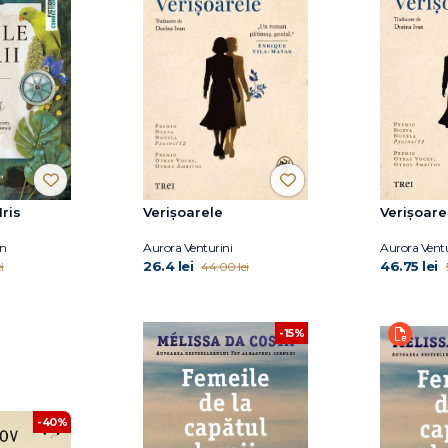
Iris
Verișoarele
Verișoare
n
Aurora Venturini
Aurora Ventu
26.4 lei
46.75 lei
i
44.00 lei
-15%
-40%