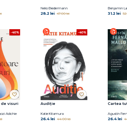
Nelio Biedermann
Benjamin L
28.2 lei
31.2 lei
ei
47.00 lei
52.
-40%
-40%
de visuri
Audiție
Cartea tut
zi Adichie
Katie Kitamura
Agustín Fer
26.4 lei
26.4 lei
ei
44.00 lei
4