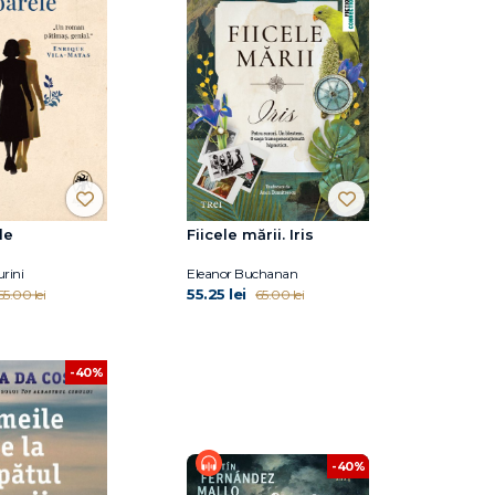
le
Fiicele mării. Iris
rini
Eleanor Buchanan
55.25 lei
55.00 lei
65.00 lei
-40%
-40%