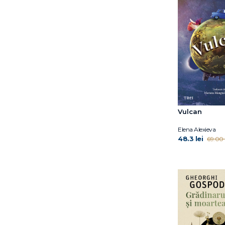
Jessica Au
Joanna Rakoff
Jon Fosse
Katelyn Doyle
Katie Kitamura
Laurent Binet
Laurent Gounelle
Leesa Cross-Smith
Liane Moriarty
Vulcan
Lily King
Louise Glück
Elena Alexieva
48.3 lei
69.00 l
Luis Landero
László Krasznahorkai
Maggie O’Farell
Maggie O’Farrell
Manuel Vilas
Marc Lévy
Marianne Jeagle
Marie Cardinal