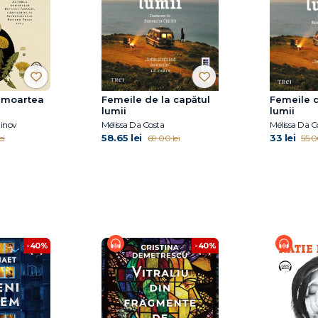
i moartea
Femeile de la capătul
Femeile d
lumii
lumii
inov
Mélissa Da Costa
Mélissa Da C
58.65 lei
33 lei
ei
69.00 lei
55.0
-40%
-40%