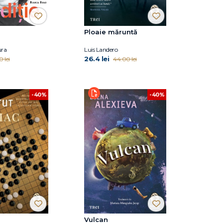
Ploaie măruntă
ura
Luis Landero
26.4 lei
0 lei
44.00 lei
-40%
-40%
Vulcan