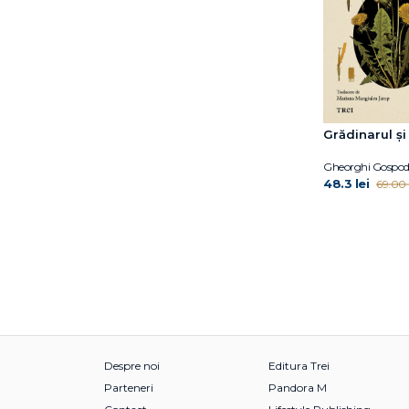
Marie NDiaye
Marilù Oliva
Mark Sullivan
Marta Pérez-Carbonell
Michelle Min Sterling
Miguel Bonnefoy
Grădinarul ș
Mihail Elizarov
Gheorghi Gospod
Miranda Cowley Heller
48.3 lei
69.00 l
Mirinae Lee
Moira Macdonald
Mélissa Da Costa
Nelio Biedermann
Nicolas d’Estienne
d’Orves
Nino Haratischwili
Pascal Bruckner
Despre noi
Editura Trei
Pilar Adón
Parteneri
Pandora M
Rachel Yoder