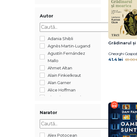
2018
2017
2016
Autor
2015
2014
2012
Adania Shibli
Grădinarul ș
2009
Agnès Martin-Lugand
Agustín Fernández
Gheorghi Gospod
41.4 lei
69.00 l
Mallo
Ahmet Altan
Alain Finkielkraut
Alan Garner
Alice Hoffman
Almudena Grandes
Anne Berest
Annie Ernaux
Narator
Araminta Hall
Asha Lemmie
Augustin Cupşa
Alex Potocean