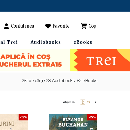
Contul meu
Favorite
Coș
al Trei
Audiobooks
eBooks
251 de cărți / 28 Audiobooks · 62 eBooks
Afișează:
30
60
-15%
-15%