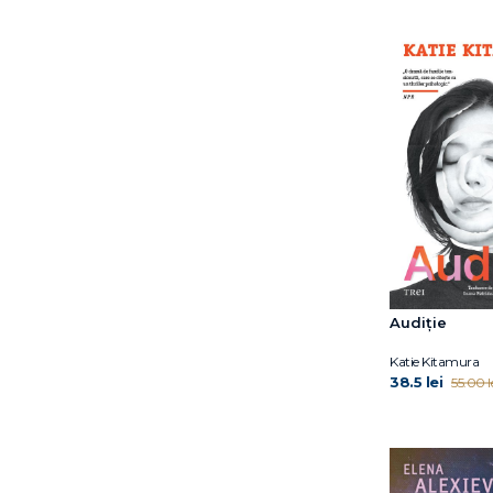
Fran Littlewood
Frédéric Beigbeder
Fumio Yamamoto
Gheorghi Gospodinov
Guillaume Musso
Hwang Sok-Yong
Imogen Crimp
Ioana Maria Stăncescu
Irene Vallejo
Itamar Vieira Junior
Iulian Bocai
Iulian Tănase
Audiție
Iuri Andruhovîci
James McBride
Katie Kitamura
Jaume Cabré
38.5 lei
55.00 l
Jean-Baptiste del Amo
Jean‑Baptiste Andrea
Jen Beagin
Jennifer Niven