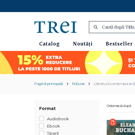
Catalog
Noutăți
Bestseller
Pagină principală
Ficțiune
Literatură contemporană
Ordonează după:
Format
Audiobook
Ebook
Tiparit