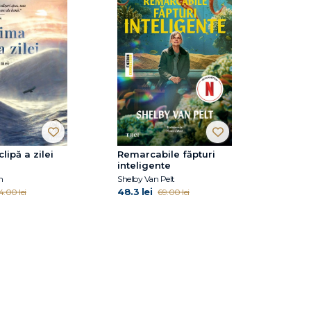
clipă a zilei
Remarcabile făpturi
inteligente
n
Shelby Van Pelt
48.3 lei
4.00 lei
69.00 lei