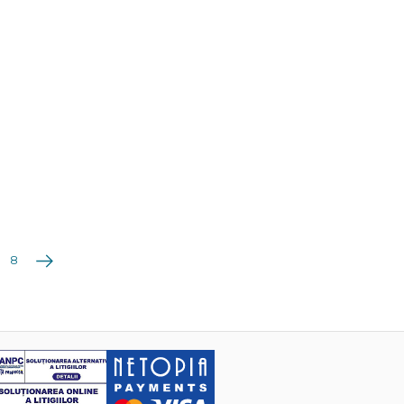
Următoarea
8