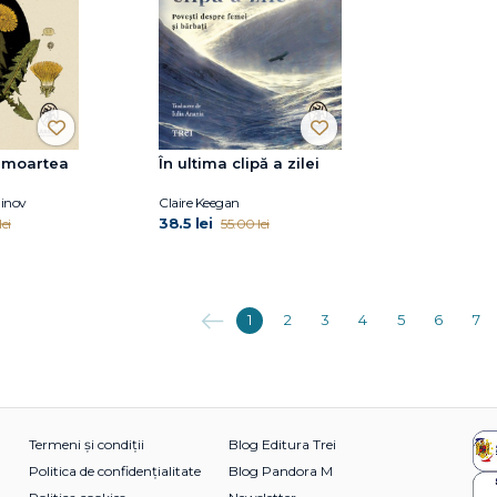
i moartea
În ultima clipă a zilei
inov
Claire Keegan
38.5 lei
ei
55.00 lei
Anterioara
1
2
3
4
5
6
7
Termeni și condiții
Blog Editura Trei
Politica de confidențialitate
Blog Pandora M