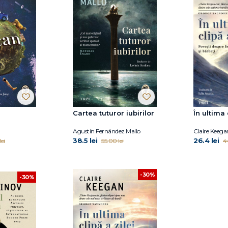
Cartea tuturor iubirilor
În ultima 
Agustín Fernández Mallo
Claire Keega
38.5 lei
26.4 lei
ei
55.00 lei
4
-30%
-30%