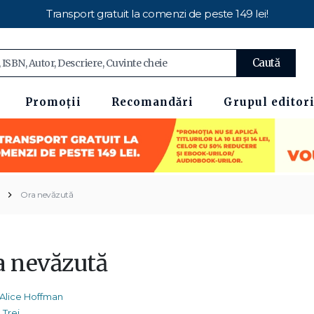
Transport gratuit la comenzi de peste 149 lei!
Caută
Promoții
Recomandări
Grupul editori
Ora nevăzută
a nevăzută
Alice Hoffman
Trei