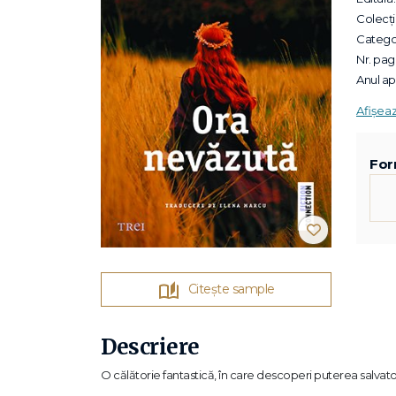
Colecții
Categor
Nr. pagi
Anul apa
Afișea
For
Citește sample
Descriere
O călătorie fantastică, în care descoperi puterea salvatoa