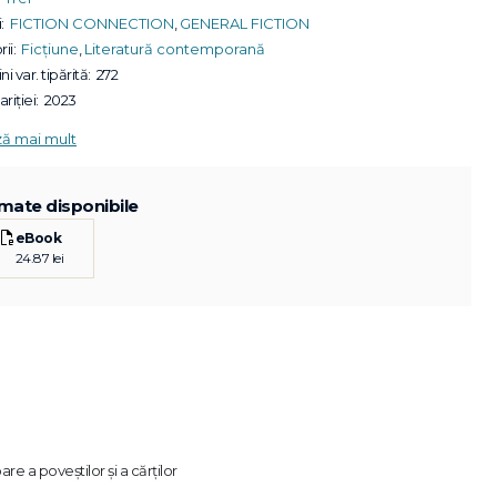
:
FICTION CONNECTION
,
GENERAL FICTION
ii:
Ficțiune
,
Literatură contemporană
ni var. tipărită:
272
riției:
2023
ză mai mult
mate disponibile
eBook
24.87 lei
re a poveștilor și a cărților