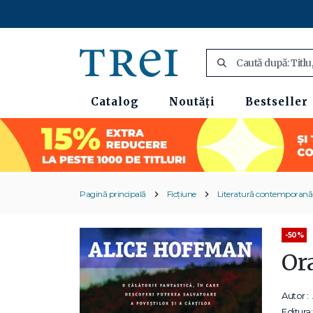
Catalog
Noutăți
Bestseller
Pagină principală
Ficțiune
Literatură contemporană
-50%
Or
Autor :
Editura: