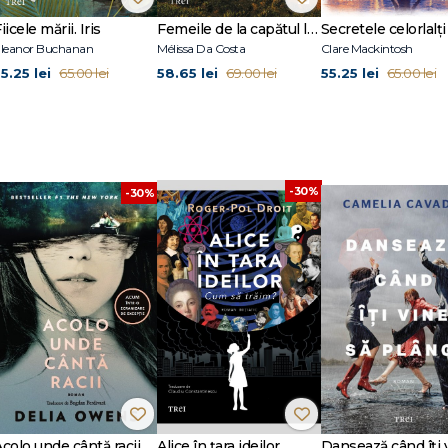
de ficțiune, printre care The Book of Magic, Magic Lessons, The World That
iicele mării. Iris
Femeile de la capătul lumii
Secretele celorlalți
 Clubul de Lectură al lui Reese Witherspoon), Here on Earth (selectată de C
leanor Buchanan
Mélissa Da Costa
Clare Mackintosh
 The Museum of Extraordinary Things, The Marriage of Opposites și Faithful.
5.25 lei
58.65 lei
55.25 lei
65.00 lei
69.00 lei
65.00 lei
e subjugarea femeilor de-a lungul timpului, iar felul în care o face cucerește 
ournal
-30%
-30%
Acolo unde cântă racii
Alice în țara ideilor