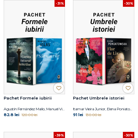
-31%
-30%
Pachet Formele iubirii
Pachet Umbrele istoriei
Agustín Fernández Mallo, Manuel Vilas
Itamar Vieira Junior, Elena Poniatowska
82.8 lei
91 lei
120.00 lei
130.00 lei
-39%
-30%