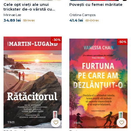
Cele opt vieți ale unui
Povești cu femei măritate
trickster de-o vârstă cu
veacul
Mirinae Lee
Cristina Campos
34.89 lei
41.4 lei
58.14 lei
69.00 lei
-30%
-50%