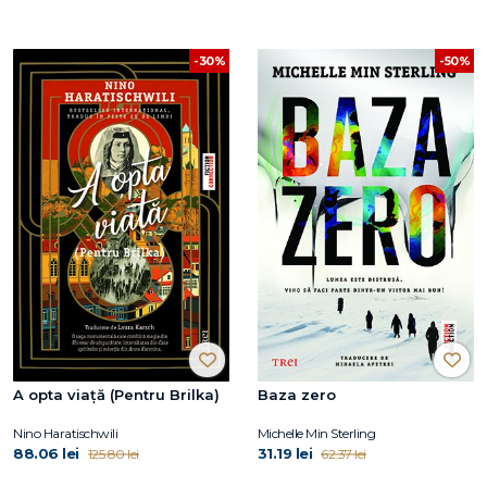
-30%
-50%
A opta viață (Pentru Brilka)
Baza zero
Nino Haratischwili
Michelle Min Sterling
88.06 lei
31.19 lei
125.80 lei
62.37 lei