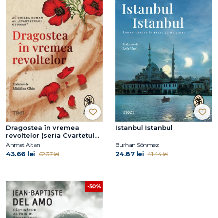
Dragostea în vremea
Istanbul Istanbul
revoltelor (seria Cvartetul
Otoman, vol. 2)
Ahmet Altan
Burhan Sönmez
43.66 lei
24.87 lei
62.37 lei
41.44 lei
-50%