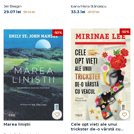
Jen Beagin
Ioana Maria Stăncescu
29.07 lei
33.3 lei
58.14 lei
47.57 lei
-50%
-50%
Marea liniștii
Cele opt vieți ale unui
trickster de-o vârstă cu
veacul