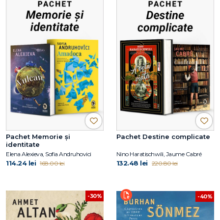
Pachet Memorie și
Pachet Destine complicate
identitate
Elena Alexieva, Sofia Andruhovici
Nino Haratischwili, Jaume Cabré
114.24 lei
132.48 lei
168.00 lei
220.80 lei
-30%
-40%