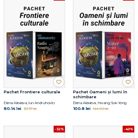
Pachet Frontiere culturale
Pachet Oameni și lumi în
schimbare
Elena Alexieva, Iuri Andruhovîci
Elena Alexieva, Hwang Sok-Yong
80.14 lei
100.8 lei
131.37 lei
144.00 lei
-32%
-40%