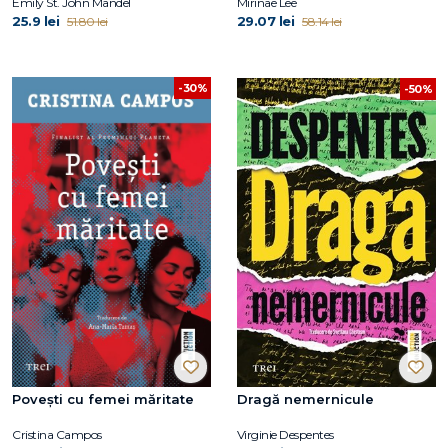
Emily St. John Mandel
Mirinae Lee
25.9 lei
29.07 lei
51.80 lei
58.14 lei
-30%
-50%
Povești cu femei măritate
Dragă nemernicule
Cristina Campos
Virginie Despentes