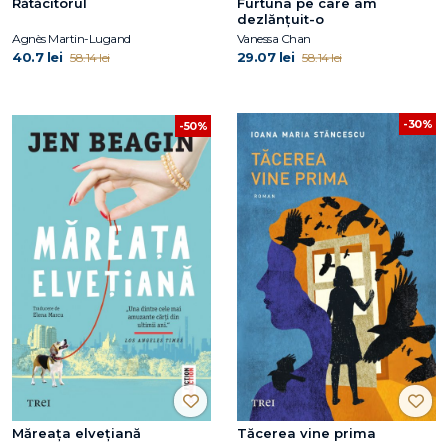
Rătăcitorul
Furtuna pe care am
dezlănțuit-o
Agnès Martin-Lugand
Vanessa Chan
40.7 lei
29.07 lei
58.14 lei
58.14 lei
-30%
-50%
Măreața elvețiană
Tăcerea vine prima