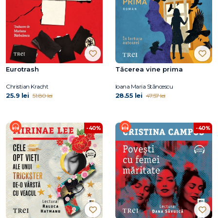
Eurotrash
Tăcerea vine prima
Christian Kracht
Ioana Maria Stăncescu
25.9 lei
28.55 lei
51.80 lei
47.57 lei
-40%
-40%