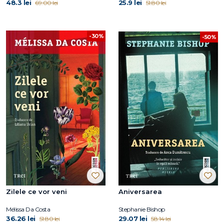
48.3 lei
25.9 lei
69.00 lei
51.80 lei
-30%
-50%
Zilele ce vor veni
Aniversarea
Mélissa Da Costa
Stephanie Bishop
36.26 lei
29.07 lei
51.80 lei
58.14 lei