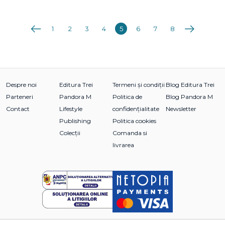
Anterioara
Următoarea
1
2
3
4
5
6
7
8
Despre noi
Editura Trei
Termeni și condiții
Blog Editura Trei
Parteneri
Pandora M
Politica de
Blog Pandora M
Contact
Lifestyle
confidențialitate
Newsletter
Publishing
Politica cookies
Colecții
Comanda si
livrarea