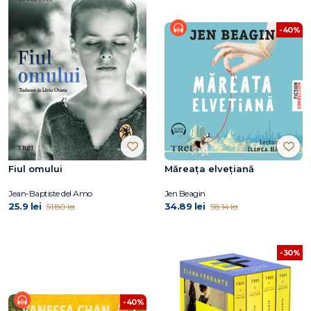
-40%
Fiul omului
Măreața elvețiană
Jean-Baptiste del Amo
Jen Beagin
25.9 lei
34.89 lei
51.80 lei
58.14 lei
-30%
-40%