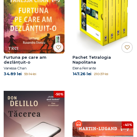
Furtuna pe care am
Pachet Tetralogia
dezlănțuit-o
Napolitana
Vanessa Chan
Elena Ferrante
34.89 lei
147.26 lei
58.14 lei
210.37 lei
-50%
-40%