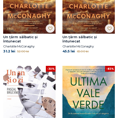
Un țărm sălbatic și
Un țărm sălbatic și
întunecat
întunecat
Charlotte McConaghy
Charlotte McConaghy
31.2 lei
45.5 lei
52.00 lei
65.00 lei
-30%
-83%