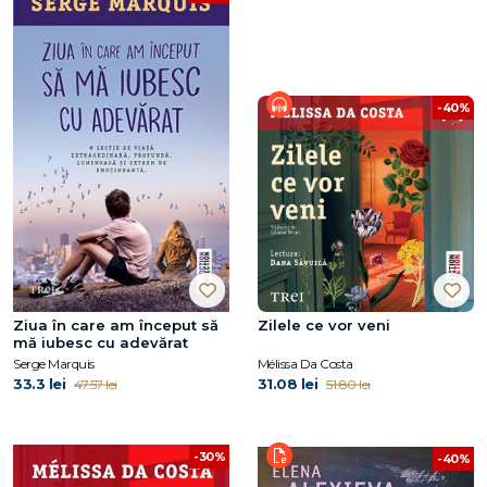
-40%
Ziua în care am început să
Zilele ce vor veni
mă iubesc cu adevărat
Serge Marquis
Mélissa Da Costa
33.3 lei
31.08 lei
47.57 lei
51.80 lei
-30%
-40%