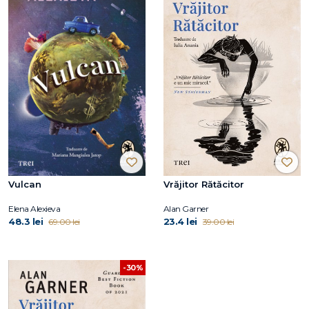
Vulcan
Vrăjitor Rătăcitor
Elena Alexieva
Alan Garner
48.3 lei
23.4 lei
69.00 lei
39.00 lei
-30%