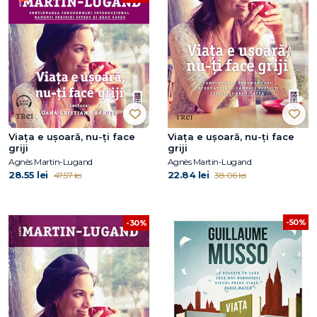
Viața e ușoară, nu-ți face
Viața e ușoară, nu-ți face
griji
griji
Agnès Martin-Lugand
Agnès Martin-Lugand
28.55 lei
22.84 lei
47.57 lei
38.06 lei
-50%
-30%