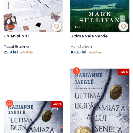
Un an și o zi
Ultima vale verde
Pascal Bruckner
Mark Sullivan
25.9 lei
10.35 lei
37.00 lei
62.37 lei
-40%
-40%