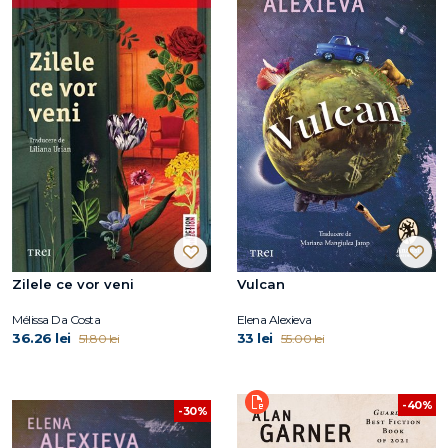
Zilele ce vor veni
Vulcan
Mélissa Da Costa
Elena Alexieva
36.26 lei
33 lei
51.80 lei
55.00 lei
-40%
-30%