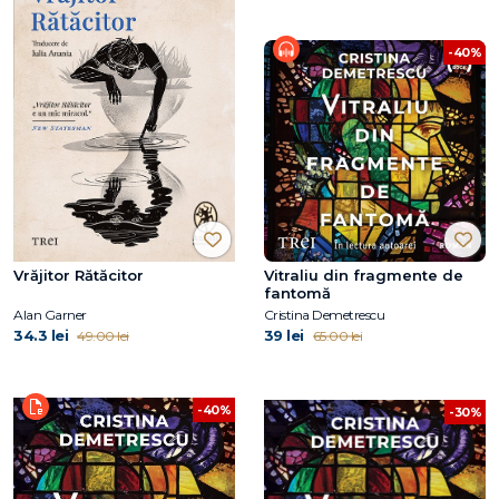
-40%
Vrăjitor Rătăcitor
Vitraliu din fragmente de
fantomă
Alan Garner
Cristina Demetrescu
34.3 lei
39 lei
49.00 lei
65.00 lei
-40%
-30%