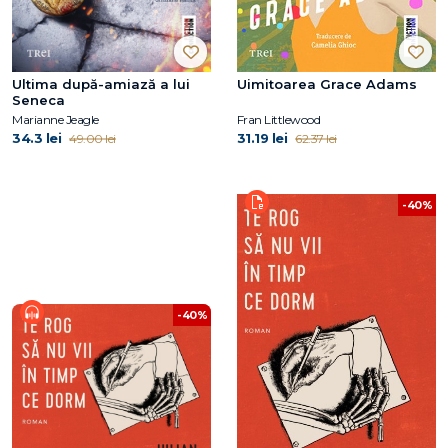
Ultima după-amiază a lui
Uimitoarea Grace Adams
Seneca
Marianne Jeagle
Fran Littlewood
34.3 lei
31.19 lei
49.00 lei
62.37 lei
-40%
-40%