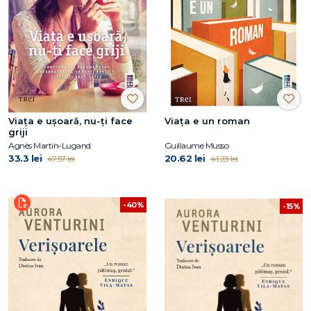
Viața e ușoară, nu-ți face
Viața e un roman
griji
Agnès Martin-Lugand
Guillaume Musso
33.3 lei
20.62 lei
47.57 lei
41.23 lei
-40%
-15%