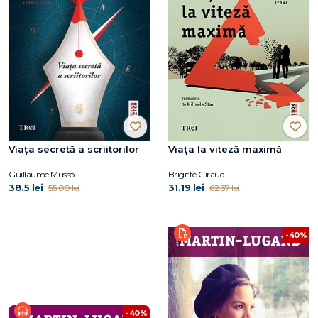
Viața secretă a scriitorilor
Viața la viteză maximă
Guillaume Musso
Brigitte Giraud
38.5 lei
31.19 lei
55.00 lei
62.37 lei
-40%
-40%