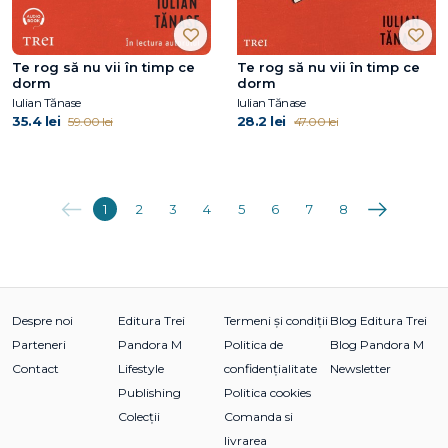
Te rog să nu vii în timp ce
Te rog să nu vii în timp ce
dorm
dorm
Iulian Tănase
Iulian Tănase
35.4 lei
28.2 lei
59.00 lei
47.00 lei
Anterioara
Următoarea
1
2
3
4
5
6
7
8
Despre noi
Editura Trei
Termeni și condiții
Blog Editura Trei
Parteneri
Pandora M
Politica de
Blog Pandora M
Contact
Lifestyle
confidențialitate
Newsletter
Publishing
Politica cookies
Colecții
Comanda si
livrarea