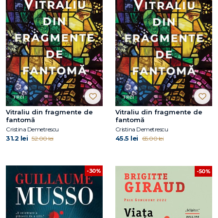
Vitraliu din fragmente de
Vitraliu din fragmente de
fantomă
fantomă
Cristina Demetrescu
Cristina Demetrescu
31.2 lei
45.5 lei
52.00 lei
65.00 lei
-30%
-50%