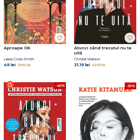
Aproape OK
Atunci când trecutul nu te
uită
Leesa Cross-Smith
Christie Watson
49 lei
31.19 lei
51.80 lei
62.37 lei
-40%
-30%