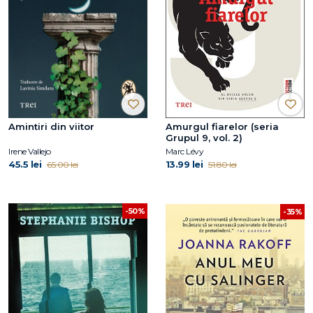
Amintiri din viitor
Amurgul fiarelor (seria
Grupul 9, vol. 2)
Irene Vallejo
Marc Lévy
45.5 lei
13.99 lei
65.00 lei
51.80 lei
-50%
-35%