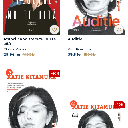
Atunci când trecutul nu te
Audiție
uită
Christie Watson
Katie Kitamura
29.94 lei
38.5 lei
49.90 lei
55.00 lei
-40%
-40%