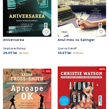
Aniversarea
Anul meu cu Salinger
Stephanie Bishop
Joanna Rakoff
29.07 lei
33.57 lei
58.14 lei
51.80 lei
-50%
-5%