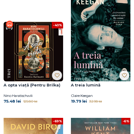
-40%
A opta viață (Pentru Brilka)
A treia lumină
Nino Haratischwili
Claire Keegan
75.48 lei
19.79 lei
125.80 lei
32.98 lei
-69%
-6%