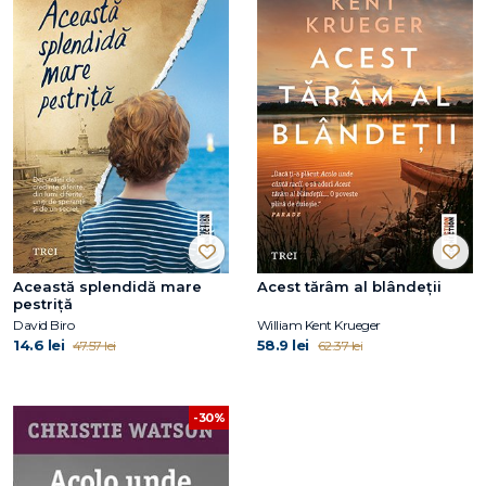
Această splendidă mare
Acest tărâm al blândeții
pestriță
David Biro
William Kent Krueger
14.6 lei
58.9 lei
47.57 lei
62.37 lei
-30%