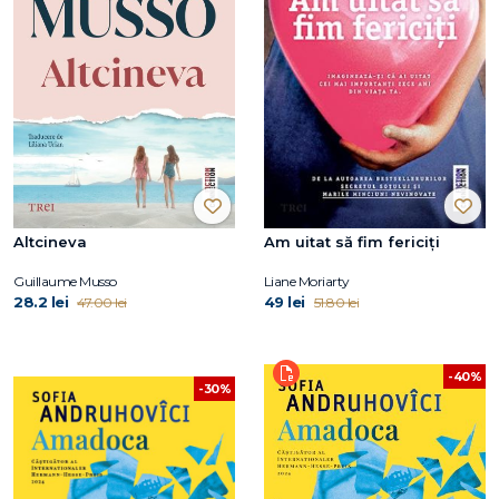
Altcineva
Am uitat să fim fericiți
Guillaume Musso
Liane Moriarty
28.2 lei
49 lei
47.00 lei
51.80 lei
-40%
-30%