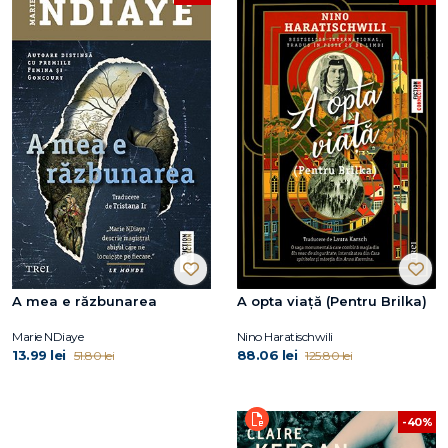
A mea e răzbunarea
A opta viață (Pentru Brilka)
Marie NDiaye
Nino Haratischwili
13.99 lei
88.06 lei
51.80 lei
125.80 lei
-40%