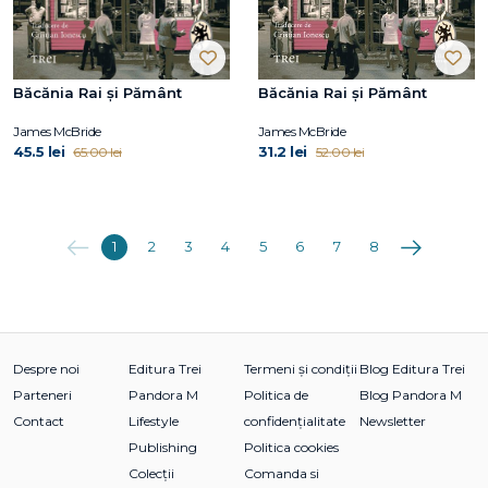
Băcănia Rai și Pământ
Băcănia Rai și Pământ
James McBride
James McBride
45.5 lei
31.2 lei
65.00 lei
52.00 lei
Anterioara
Următoarea
1
2
3
4
5
6
7
8
Despre noi
Editura Trei
Termeni și condiții
Blog Editura Trei
Parteneri
Pandora M
Politica de
Blog Pandora M
Contact
Lifestyle
confidențialitate
Newsletter
Publishing
Politica cookies
Colecții
Comanda si