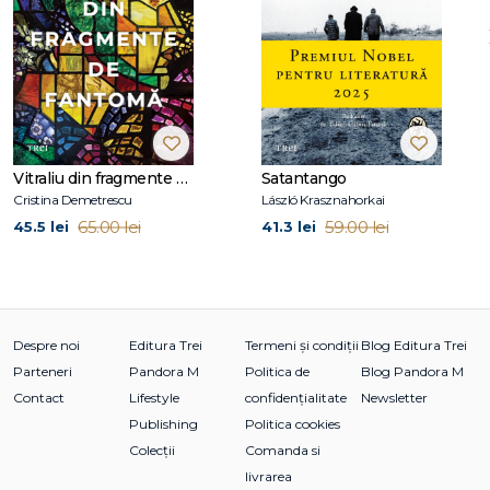
Vitraliu din fragmente de fantomă
Satantango
Cristina Demetrescu
László Krasznahorkai
65.00 lei
59.00 lei
45.5 lei
41.3 lei
Despre noi
Editura Trei
Termeni și condiții
Blog Editura Trei
Parteneri
Pandora M
Politica de
Blog Pandora M
Contact
Lifestyle
confidențialitate
Newsletter
Publishing
Politica cookies
Colecții
Comanda si
livrarea