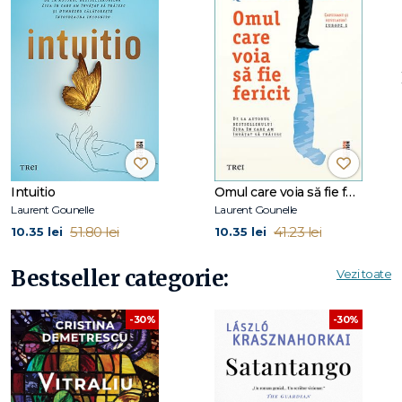
anilor, a colindat lumea în căutarea unor oameni care să-i
ofere răspunsuri la o întrebare fundamentală: cum să ne
atingem potențialul maxim și cum să găsim un sens vieții?
Romanele lui
Gounelle
, care vădesc pasiunea sa pentru
filosofie, psihologie și dezvoltare personală, au fost publicate
în 40 de țări și s-au vândut în peste 5 milioane de
exemplare.
Îl puteți urmări pe www.laurentgounelle.com.
La Editura Trei, a mai apărut romanul
Ziua în care am
învățat să trăiesc
.
Intuitio
Omul care voia să fie fericit
Laurent Gounelle
Laurent Gounelle
51.80 lei
41.23 lei
10.35 lei
10.35 lei
Bestseller categorie:
Vezi toate
-30%
-30%