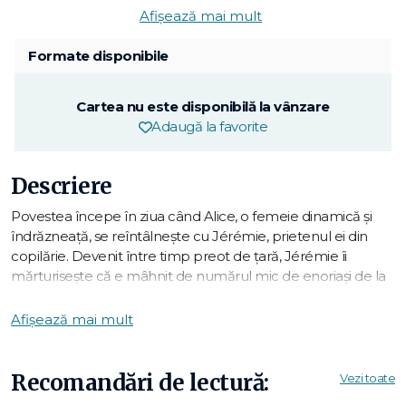
Afișează mai mult
Formate disponibile
Cartea nu este disponibilă la vânzare
Adaugă la favorite
Descriere
Povestea începe în ziua când Alice, o femeie dinamică și
îndrăzneață, se reîntâlnește cu Jérémie, prietenul ei din
copilărie. Devenit între timp preot de țară, Jérémie îi
mărturisește că e mâhnit de numărul mic de enoriași de la
biserica lui.
Deși atee, Alice își propune să-l ajute cu metodele ei de
Afișează mai mult
specialistă în comunicare — inițiativă care o face să se
adâncească în spiritualitatea creștinismului și a hinduismului,
în taoism și budism, prilejuind-i descoperirea unui adevăr
Recomandări de lectură:
Vezi toate
universal tulburător. Un adevăr despre om și împlinirea lui,