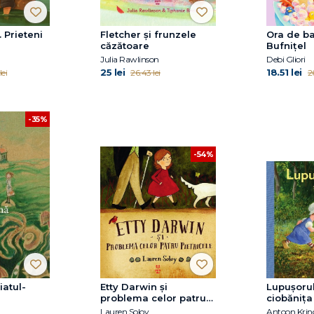
 Prieteni
Fletcher și frunzele
Ora de ba
căzătoare
Bufnițel
Julia Rawlinson
Debi Gliori
25 lei
18.51 lei
lei
26.43 lei
26
-35%
-54%
iatul-
Etty Darwin și
Lupușorul
problema celor patru
ciobănița
pietricele
Lauren Soloy
Antoon Krin