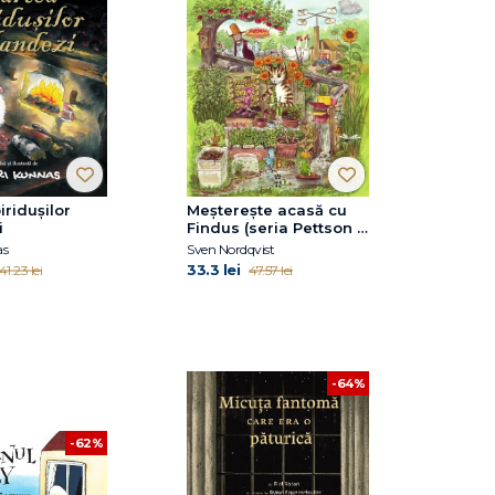
iridușilor
Meșterește acasă cu
i
Findus (seria Pettson și
Findus)
as
Sven Nordqvist
33.3 lei
41.23 lei
47.57 lei
-64%
-62%