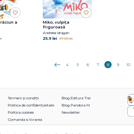
răciun a
Miko, vulpița
friguroasă
Andreea Iatagan
25.9 lei
ei
37.00 lei
Anterioara
4
5
6
7
8
9
10
Termeni și condiții
Blog Editura Trei
Politica de confidențialitate
Blog Pandora M
Politica cookies
Newsletter
Comanda si livrarea