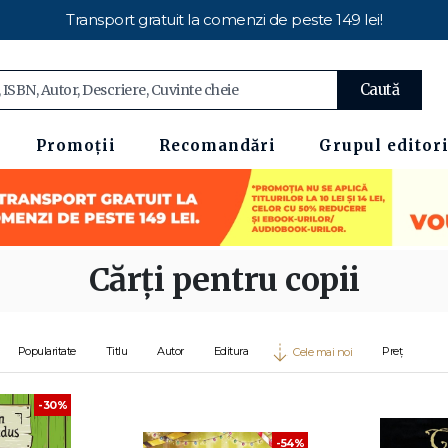
Transport gratuit la comenzi de peste 149 lei!
Caută
Promoții
Recomandări
Grupul editori
Cărți pentru copii
Popularitate
Titlu
Autor
Editura
Preț
Cele mai noi
-30%
-54%