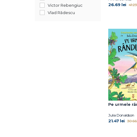
April Jones Prince
26.69 lei
41.23 
Victor Rebengiuc
Avery Reed
Vlad Rădescu
Ben Miller
Bogdan Coșa
Bonnie Bader
Bonnie Matthews
Camilla Läckberg
Caroline Crowe
Carrie Robbins
Catherine Ryan Hyde
Catherine Ryan Hyde
Celeste Davidson
Mannis
Cheryl Sterling
Pe urmele râ
Chiara Sorrentino
Claire A.B. Freeland
Julia Donaldson
Claudia de Rham
21.47 lei
30.66 
David J. Smith
David McKee