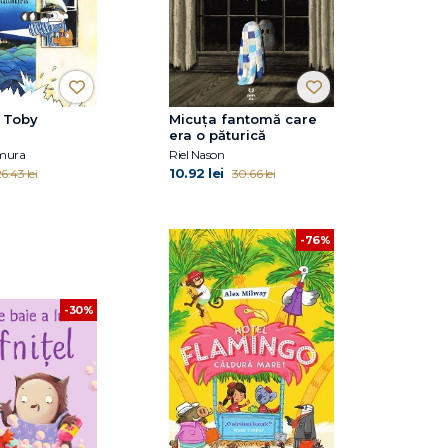
l Toby
Micuța fantomă care
era o păturică
amura
Riel Nason
10.92 lei
6.43 lei
30.66 lei
-76%
-30%