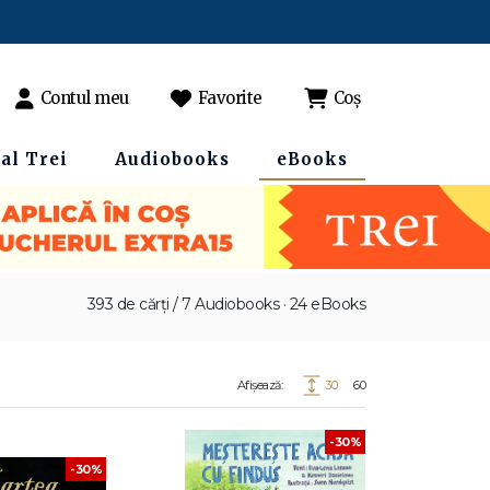
Contul meu
Favorite
Coș
al Trei
Audiobooks
eBooks
393 de cărți / 7 Audiobooks · 24 eBooks
Afișează:
30
60
-30%
-30%