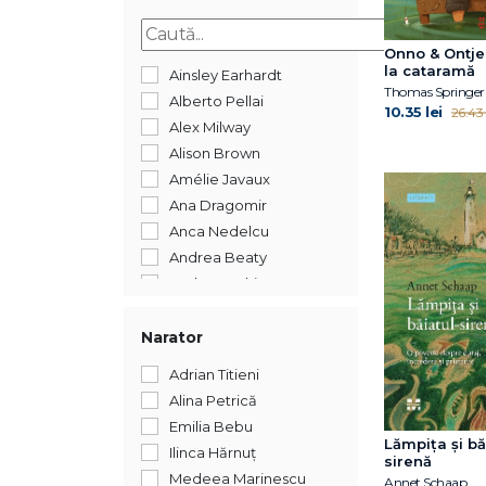
2015
Onno & Ontje.
la cataramă
Ainsley Earhardt
Thomas Springer
Alberto Pellai
10.35 lei
26.43 
Alex Milway
Alison Brown
Amélie Javaux
Ana Dragomir
Anca Nedelcu
Andrea Beaty
Andreea Chiru-Maga
Andreea Iatagan
Andreea Lițescu
Narator
Anika Aldamuy Denise
Adrian Titieni
Ann Whitford Paul
Alina Petrică
Annet Schaap
Emilia Bebu
Annick Masson
Lămpița și bă
Ilinca Hărnuț
sirenă
Antoon Krings
Medeea Marinescu
Annet Schaap