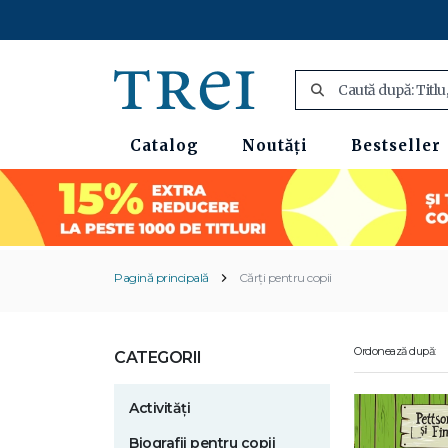
Catalog
Noutăți
Bestseller
Pagină principală
Cărți pentru copii
Ordonează după:
CATEGORII
Activități
Biografii pentru copii