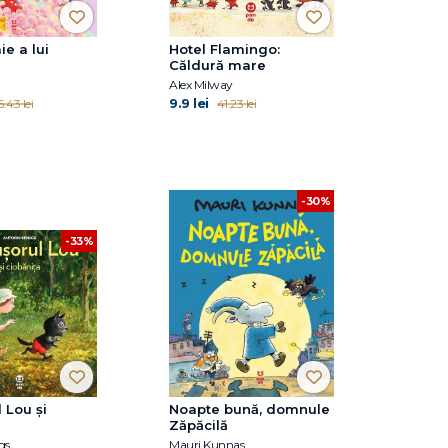
ie a lui
Hotel Flamingo:
Căldură mare
Alex Milway
9.9 lei
.43 lei
41.23 lei
-30%
-33%
 Lou și
Noapte bună, domnule
Zăpăcilă
gs
Mauri Kunnas