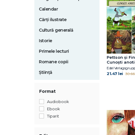
Calendar
Cărți ilustrate
Cultură generală
Istorie
Primele lecturi
Pettson și Fi
Romane copii
Cunoști anot
Edel Verlagsgrup
Știință
21.47 lei
30.66 
Format
Audiobook
Ebook
Tiparit