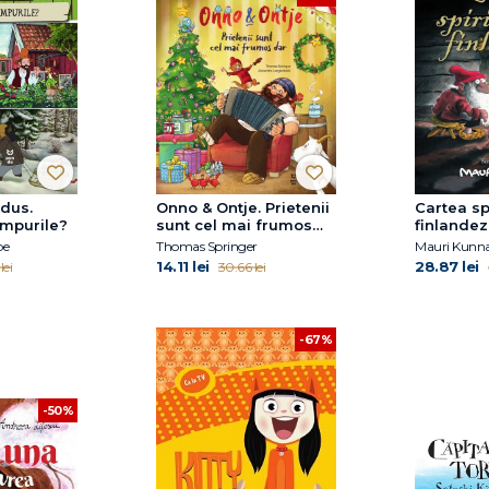
ndus.
Onno & Ontje. Prietenii
Cartea sp
impurile?
sunt cel mai frumos
finlandez
dar
pe
Thomas Springer
Mauri Kunn
14.11 lei
28.87 lei
lei
30.66 lei
-67%
-50%