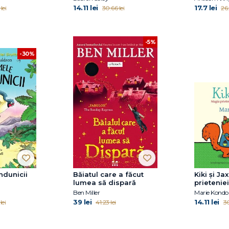
14.11 lei
17.7 lei
lei
30.66 lei
26.
-5%
-30%
ndunicii
Băiatul care a făcut
Kiki și Ja
lumea să dispară
prieteniei
schimba 
Ben Miller
Marie Kondo
39 lei
14.11 lei
lei
41.23 lei
30