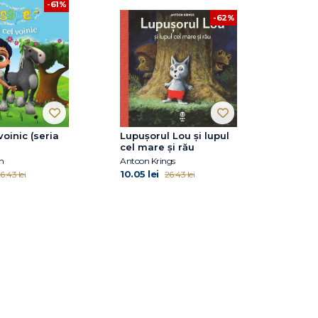
-61%
-62%
voinic (seria
Lupușorul Lou și lupul
cel mare și rău
n
Antoon Krings
10.05 lei
6.43 lei
26.43 lei