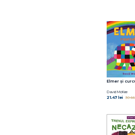
David Sundin
Dawn Huebner
Debi Gliori
Deborah Hopkinson
Dina Anastasio
Dirk Gieselmann
Dorothy Hoobler
Doug Salati
Dr. Claire A.B. Freeland
Dr. Jacqueline B. Toner
Dr. Shefali Tsabary
Elmer și cur
Dr. Simona Tivadar
Dr.Edith Eva Eger
David McKee
21.47 lei
30.66 
Dylan Thuras
Edel Verlagsgruppe
Edwina Wyatt
Elena Diana Nedelcu
Elena Ferrante
Emma Karinsdotter