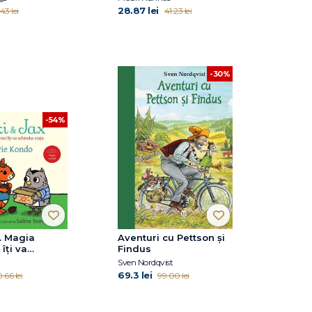
28.87 lei
43 lei
41.23 lei
-30%
-54%
x. Magia
Aventuri cu Pettson și
 îți va
Findus
viața
Sven Nordqvist
69.3 lei
.66 lei
99.00 lei