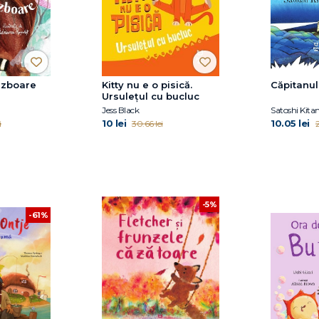
 zboare
Kitty nu e o pisică.
Căpitanu
Ursulețul cu bucluc
Jess Black
Satoshi Kit
10 lei
10.05 lei
i
30.66 lei
2
-5%
-61%