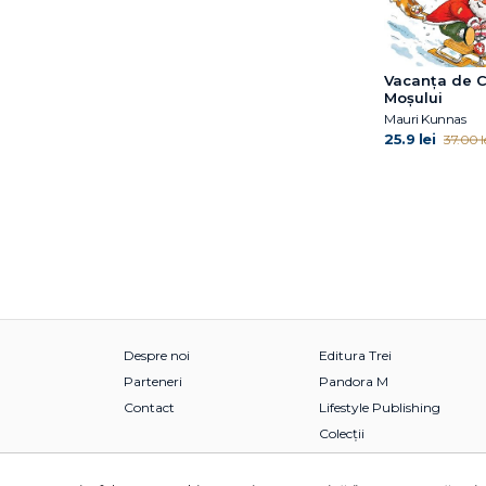
Janet McDonnell
Jess Black
Jess M. Brallier
Vacanța de C
Jill Twiss
Moșului
Jim Gigliotti
Mauri Kunnas
Jim O’Connor
25.9 lei
37.00 l
Jimmy Fallon
Jo Nesbo
Joan Holub
Joanna Gaines
Joe Todd-Stanton
John O’Brien
John Updike
Jordan Lees
Despre noi
Editura Trei
Judith Kerr
Parteneri
Pandora M
Jujja Wieslander
Contact
Lifestyle Publishing
Julia Donaldson
Colecții
Julia Rawlinson
June Eding