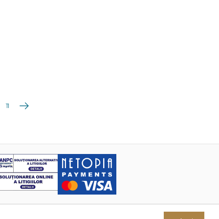
Următoarea
11