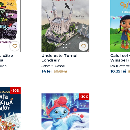
s către
Unde este Turnul
Calul cel 
ia
Londrei?
Wissper)
 Miss
bush
Janet B. Pascal
Paul Peterse
14 lei
10.35 lei
20.09 lei
2
-30%
-30%