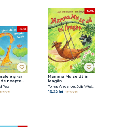
-50%
-50%
alele și-ar
Mamma Mu se dă în
 de noapte
leagăn
d Paul
Tomas Wieslander, Jujja Wieslander
13.22 lei
6.43 lei
26.43 lei