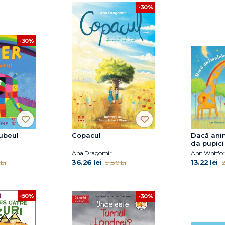
-30%
-30%
cubeul
Copacul
Dacă anim
da pupici
bună
Ana Dragomir
Ann Whitfor
36.26 lei
13.22 lei
lei
51.80 lei
2
-50%
-30%