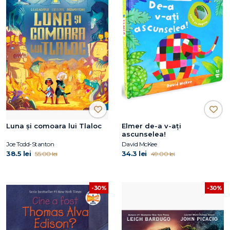
Luna și comoara lui Tlaloc
Elmer de-a v-ați
ascunselea!
Joe Todd-Stanton
David McKee
38.5 lei
34.3 lei
55.00 lei
49.00 lei
-30%
-30%