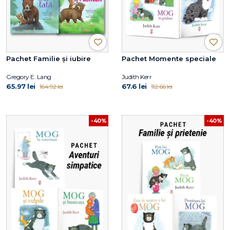
Pachet Familie și iubire
Pachet Momente speciale
Gregory E. Lang
Judith Kerr
65.97 lei
67.6 lei
164.92 lei
112.66 lei
-40%
-40%