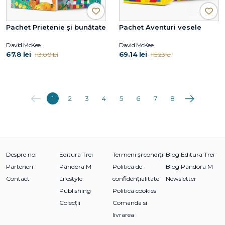
Pachet Prietenie și bunătate
Pachet Aventuri vesele
David McKee
David McKee
67.8 lei
69.14 lei
113.00 lei
115.23 lei
Anterioara
Următoarea
1
2
3
4
5
6
7
8
Despre noi
Editura Trei
Termeni și condiții
Blog Editura Trei
Parteneri
Pandora M
Politica de
Blog Pandora M
Contact
Lifestyle
confidențialitate
Newsletter
Publishing
Politica cookies
Colecții
Comanda si
livrarea