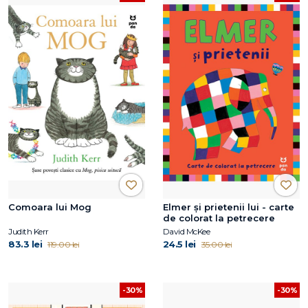
Comoara lui Mog
Elmer și prietenii lui - carte
de colorat la petrecere
Judith Kerr
David McKee
83.3 lei
24.5 lei
119.00 lei
35.00 lei
-30%
-30%