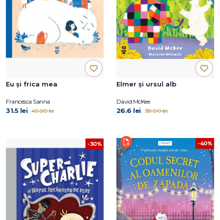
Eu și frica mea
Elmer și ursul alb
Francesca Sanna
David McKee
31.5 lei
26.6 lei
45.00 lei
38.00 lei
-40%
-30%