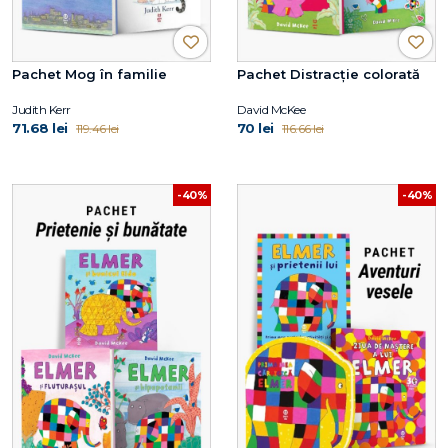
Pachet Mog în familie
Pachet Distracție colorată
Judith Kerr
David McKee
71.68 lei
70 lei
119.46 lei
116.66 lei
-40%
-40%