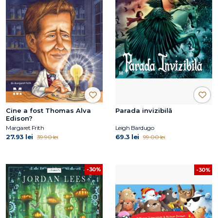
Cine a fost Thomas Alva
Parada invizibilă
Edison?
Margaret Frith
Leigh Bardugo
27.93 lei
69.3 lei
39.90 lei
99.00 lei
-30%
-30%