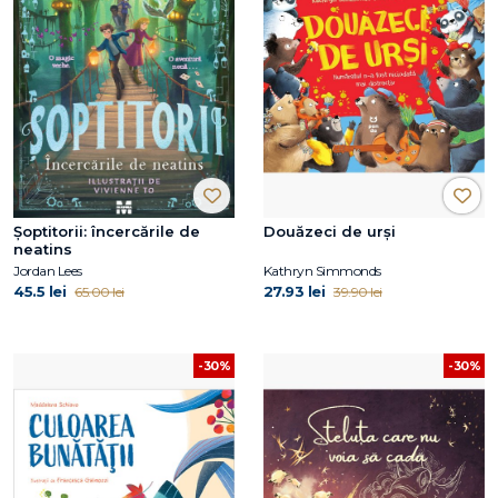
Şoptitorii: încercările de
Douăzeci de urși
neatins
Jordan Lees
Kathryn Simmonds
45.5 lei
27.93 lei
65.00 lei
39.90 lei
-30%
-30%