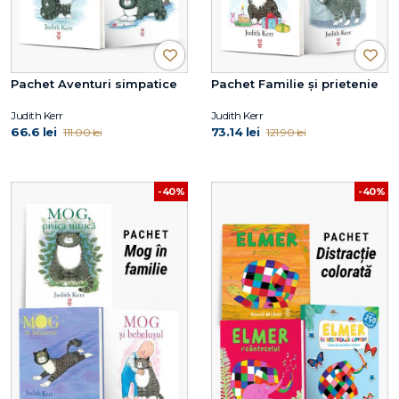
Pachet Aventuri simpatice
Pachet Familie și prietenie
Judith Kerr
Judith Kerr
66.6 lei
73.14 lei
111.00 lei
121.90 lei
-40%
-40%