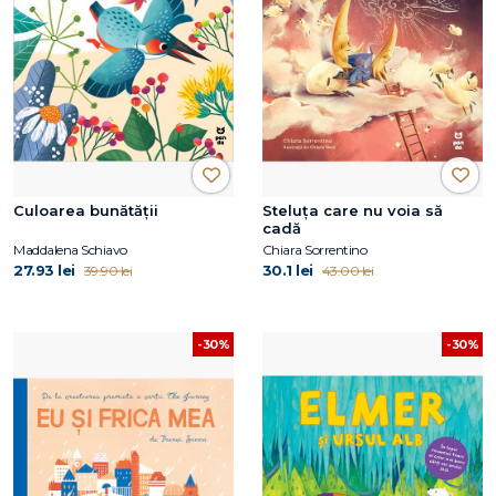
Culoarea bunătății
Steluța care nu voia să
cadă
Maddalena Schiavo
Chiara Sorrentino
27.93 lei
30.1 lei
39.90 lei
43.00 lei
-30%
-30%