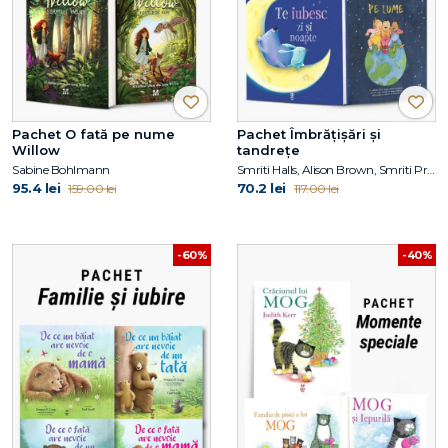
Pachet O fată pe nume
Pachet Îmbrățișări și
Willow
tandrețe
Sabine Bohlmann
Smriti Halls, Alison Brown, Smriti Prasadam-Halls, Julia Donaldson
95.4 lei
70.2 lei
159.00 lei
117.00 lei
-60%
-40%