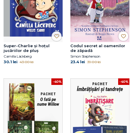
Super-Charlie și hoțul
Codul secret al oamenilor
jucăriilor de pluș
de zăpadă
Camilla Läckberg
Simon Stephenson
30.1 lei
23.4 lei
43.00 lei
39.00 lei
-40%
-40%