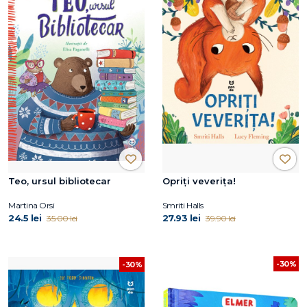
Teo, ursul bibliotecar
Opriți veverița!
Martina Orsi
Smriti Halls
24.5 lei
27.93 lei
35.00 lei
39.90 lei
-30%
-30%