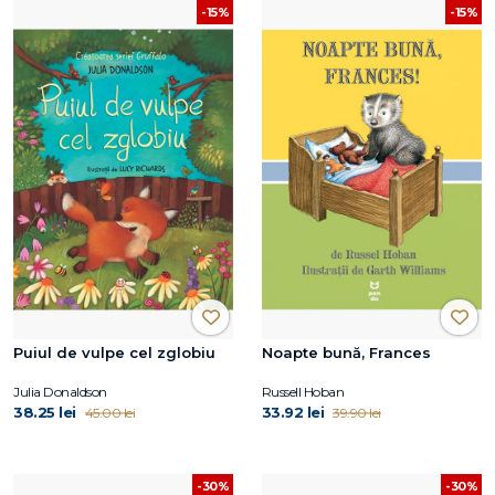
-15%
-15%
Puiul de vulpe cel zglobiu
Noapte bună, Frances
Julia Donaldson
Russell Hoban
38.25 lei
33.92 lei
45.00 lei
39.90 lei
-30%
-30%