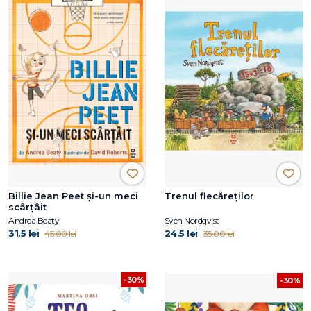
Billie Jean Peet și-un meci
Trenul flecăreților
scârțâit
Andrea Beaty
Sven Nordqvist
31.5 lei
24.5 lei
45.00 lei
35.00 lei
-30%
-30%