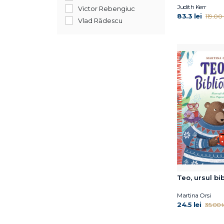
April Jones Prince
Judith Kerr
Victor Rebengiuc
Avery Reed
83.3 lei
119.00 l
Vlad Rădescu
Ben Miller
Bogdan Coșa
Bonnie Bader
Bonnie Matthews
Camilla Läckberg
Caroline Crowe
Carrie Robbins
Catherine Ryan Hyde
Catherine Ryan Hyde
Celeste Davidson
Mannis
Cheryl Sterling
Chiara Sorrentino
Teo, ursul bi
Claire A.B. Freeland
Claudia de Rham
Martina Orsi
24.5 lei
35.00 l
David J. Smith
David McKee