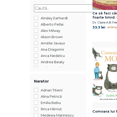
2015
Ce să faci câ
foarte timid.
Ainsley Earhardt
pentru copiii
Alberto Pellai
să scape de anxietatea
33.3 lei
47.57 le
socială
Alex Milway
Alison Brown
Amélie Javaux
Ana Dragomir
Anca Nedelcu
Andrea Beaty
Andreea Chiru-Maga
Andreea Iatagan
Andreea Lițescu
Narator
Anika Aldamuy Denise
Adrian Titieni
Ann Whitford Paul
Alina Petrică
Annet Schaap
Emilia Bebu
Annick Masson
Ilinca Hărnuț
Comoara lui
Antoon Krings
Medeea Marinescu