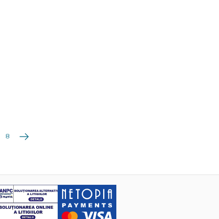
Următoarea
8