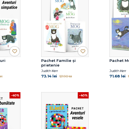
uri
Pachet Familie și
Pachet Mo
prietenie
Judith Kerr
Judith Kerr
73.14 lei
71.68 lei
ei
121.90 lei
1
-40%
-40%