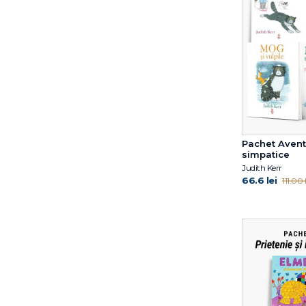
Emma de Woot
Eoin Colfer
Eulàlia Canal
Francesca Sanna
Gabriella Ballin
Gail Herman
Grasse Tyson Neil de
Gregory E. Lang
Pachet Avent
Gregory Mone
simpatice
Harry Horse
Judith Kerr
Hazel Gardner
66.6 lei
111.00 l
Helen Oxenbury
Hyde Catherine Ryan
Ilaria Zanellato
Iulian Tănase
Jacqueline B. Toner
James Buckley Jr.
Janet B. Pascal