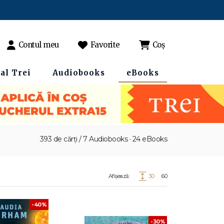
Contul meu
Favorite
Coș
al Trei
Audiobooks
eBooks
393 de cărți / 7 Audiobooks · 24 eBooks
Afișează:
30
60
-40%
-30%