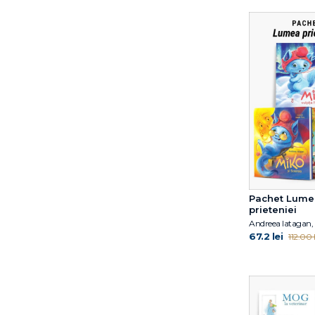
David Sundin
Dawn Huebner
Debi Gliori
Deborah Hopkinson
Dina Anastasio
Dirk Gieselmann
Dorothy Hoobler
Doug Salati
Dr. Claire A.B. Freeland
Dr. Jacqueline B. Toner
Dr. Shefali Tsabary
Dr. Simona Tivadar
Pachet Lume
prieteniei
Dr.Edith Eva Eger
Andreea Iatagan, 
Dylan Thuras
67.2 lei
112.00 l
Edel Verlagsgruppe
Edwina Wyatt
Elena Diana Nedelcu
Elena Ferrante
Emma Karinsdotter