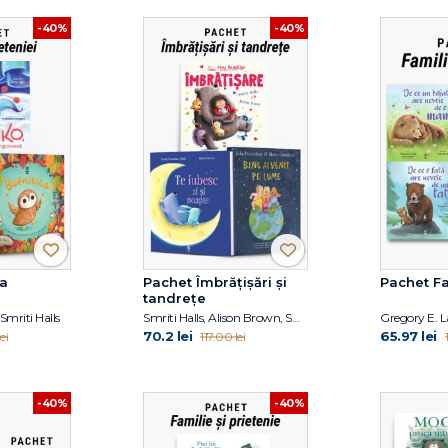
-40%
-40%
a
Pachet Îmbrățișări și
Pachet Fa
tandrețe
Smriti Halls
Smriti Halls, Alison Brown, Smriti Prasadam-Halls, Julia Donaldson
Gregory E. 
70.2 lei
65.97 lei
ei
117.00 lei
-40%
-40%