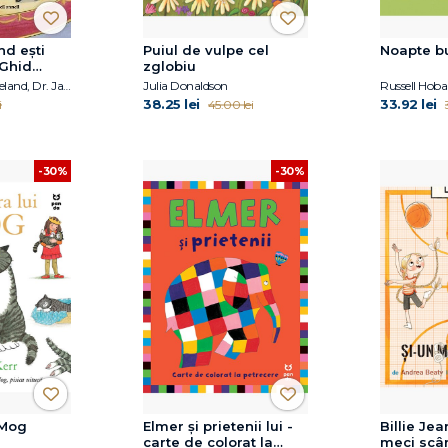
nd ești
Puiul de vulpe cel
Noapte b
 Ghid
zglobiu
 care vor
Dr. Claire A.B. Freeland, Dr. Jacqueline B. Toner
Julia Donaldson
Russell Hob
38.25 lei
33.92 lei
i
45.00 lei
-30%
-30%
 Mog
Elmer și prietenii lui -
Billie Jea
carte de colorat la
meci scâr