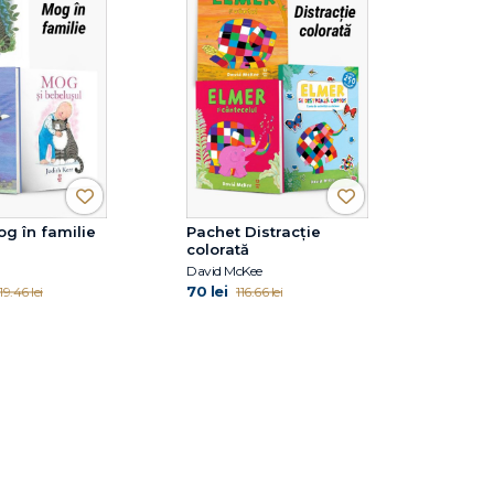
g în familie
Pachet Distracție
colorată
David McKee
70 lei
19.46 lei
116.66 lei