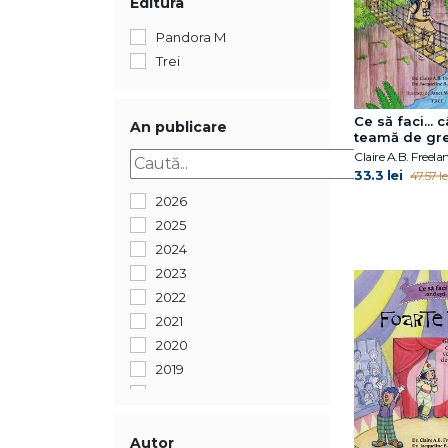
Editura
Pandora M
Trei
Ce să faci... 
An publicare
teamă de gre
pentru copiii
acceptă să fi
33.3 lei
47.57 le
imperfecți
2026
2025
2024
2023
2022
2021
2020
2019
2018
2017
2016
Autor