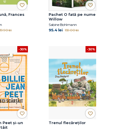
ună, Frances
Pachet O fată pe nume
Willow
an
Sabine Bohlmann
95.4 lei
39.90 lei
159.00 lei
-30%
-30%
n Peet și-un
Trenul flecăreților
țâit