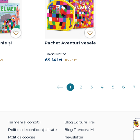
nie și
Pachet Aventuri vesele
David McKee
69.14 lei
ei
115.23 lei
Anterioara
1
2
3
4
5
6
7
Termeni și condiții
Blog Editura Trei
Politica de confidențialitate
Blog Pandora M
Politica cookies
Newsletter