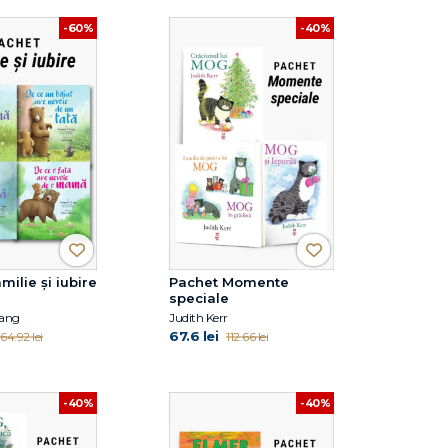
-60%
-40%
milie și iubire
Pachet Momente
speciale
Lang
Judith Kerr
67.6 lei
164.92 lei
112.66 lei
-40%
-40%