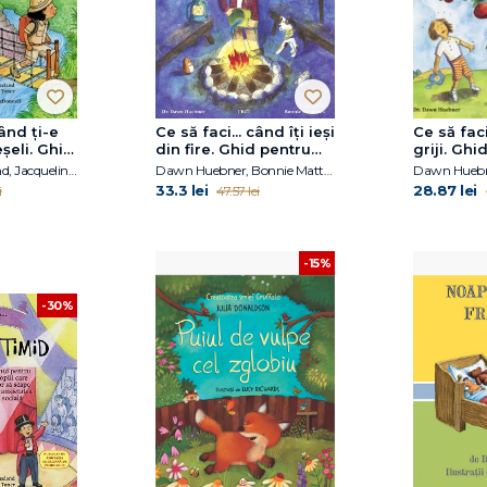
când ți-e
Ce să faci... când îţi ieşi
Ce să faci
șeli. Ghid
din fire. Ghid pentru
griji. Ghi
 care nu
copiii care nu-şi pot
care vor 
Claire A.B. Freeland, Jacqueline B. Toner, Janet McDonnell
Dawn Huebner, Bonnie Matthews
e
stăpâni furia
anxietate
33.3 lei
28.87 lei
i
47.57 lei
-15%
-30%