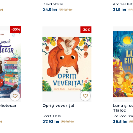
petrecere
David McKee
Andrea Beat
24.5 lei
31.5 lei
ei
35.00 lei
45.
-30%
-30%
bliotecar
Opriți veverița!
Luna și c
Tlaloc
Smriti Halls
Joe Todd-St
27.93 lei
38.5 lei
ei
39.90 lei
55