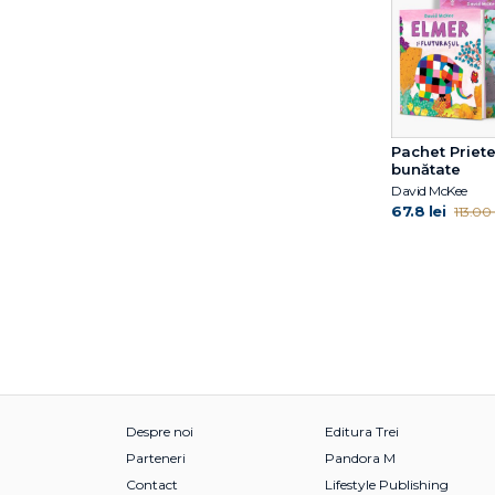
Janet McDonnell
Jess Black
Jess M. Brallier
Jill Twiss
Jim Gigliotti
Jim O’Connor
Pachet Priete
Jimmy Fallon
bunătate
David McKee
Jo Nesbo
67.8 lei
113.00 l
Joan Holub
Joanna Gaines
Joe Todd-Stanton
John O’Brien
John Updike
Jordan Lees
Judith Kerr
Jujja Wieslander
Julia Donaldson
Despre noi
Editura Trei
Julia Rawlinson
Parteneri
Pandora M
June Eding
Contact
Lifestyle Publishing