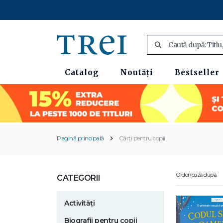
Catalog
Noutăți
Bestseller
Pagină principală
Cărți pentru copii
Ordonează după:
CATEGORII
Activități
Biografii pentru copii