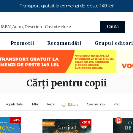
Transport gratuit la comenzi de peste 149 lei!
Caută
Promoții
Recomandări
Grupul editori
Cărți pentru copii
Popularitate
Titlu
Autor
Cele mai noi
Preț
Editura
-30%
-30%