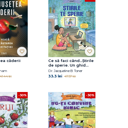
ea căderii
Ce să faci când...Știrile
de sperie. Un ghid
pentru copiii care vor
Rham
Dr. Jacqueline B. Toner
să înțeleagă
33.3 lei
41.44 lei
47.57 lei
evenimentele recente
-30%
-30%