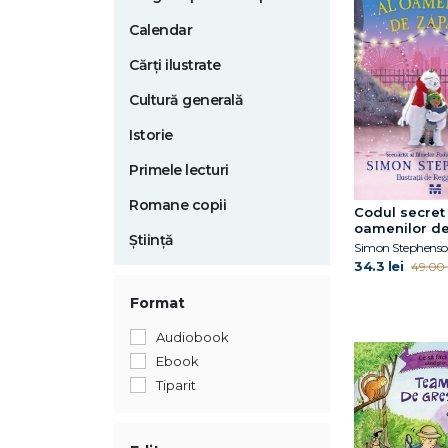
Calendar
Cărți ilustrate
Cultură generală
Istorie
Primele lecturi
Romane copii
Codul secret 
oamenilor d
Știință
Simon Stephens
34.3 lei
49.00 l
Format
Audiobook
Ebook
Tiparit