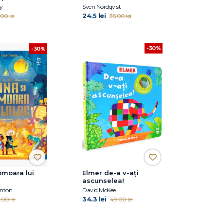
y
Sven Nordqvist
24.5 lei
00 lei
35.00 lei
-30%
-30%
omoara lui
Elmer de-a v-ați
ascunselea!
anton
David McKee
34.3 lei
.00 lei
49.00 lei