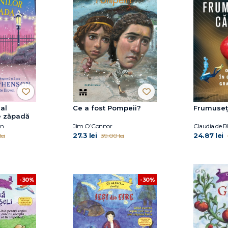
al
Ce a fost Pompeii?
Frumuseț
e zăpadă
on
Jim O’Connor
Claudia de 
27.3 lei
24.87 lei
ei
39.00 lei
-30%
-30%