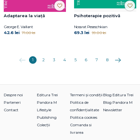
Adaptarea la viață
Psihoterapie pozitivă
George E. Vaillant
Nossrat Peseschkian
42.6 lei
69.3 lei
71.00 lei
99.00 lei
Anterioara
Următoarea
1
2
3
4
5
6
7
8
Despre noi
Editura Trei
Termeni și condiții
Blog Editura Trei
Parteneri
Pandora M
Politica de
Blog Pandora M
Contact
Lifestyle
confidențialitate
Newsletter
Publishing
Politica cookies
Colecții
Comanda si
livrarea