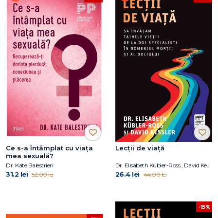
Ce s-a întâmplat cu viața
Lecții de viață
mea sexuală?
Dr. Kate Balestrieri
Dr. Elisabeth Kübler-Ross , David Kessler
31.2 lei
26.4 lei
52.00 lei
44.00 lei
-15%