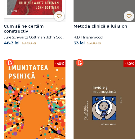
Cum să ne certăm
Metoda clinică a lui Bion
constructiv
Julie Schwartz Gottman, John Gottman
R.D. Hinshelwood
48.3 lei
33 lei
69.00 lei
55.00 lei
-40%
-40%