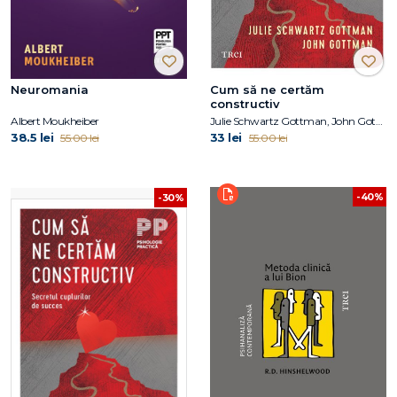
Neuromania
Cum să ne certăm
constructiv
Albert Moukheiber
Julie Schwartz Gottman, John Gottman
38.5 lei
33 lei
55.00 lei
55.00 lei
-40%
-30%