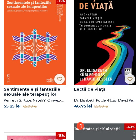
-15%
Sentimentele și fanteziile
Lecții de viață
sexuale ale terapeuților
Kenneth S. Pope, Nayeli Y. Chavez-Dueñas, Hector Y. Adames
Dr. Elisabeth Kübler-Ross , David Kessler
55.25 lei
46.75 lei
65.00 lei
55.00 lei
-40%
-15%