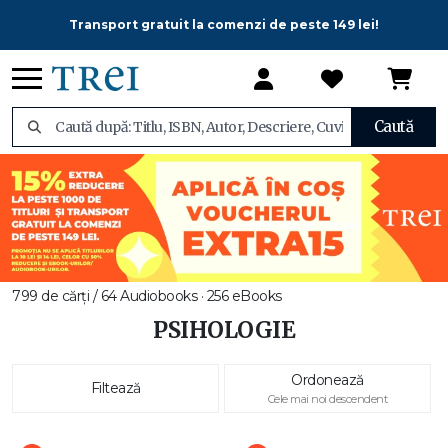
Transport gratuit la comenzi de peste 149 lei!
Caută
799 de cărți / 64 Audiobooks · 256 eBooks
PSIHOLOGIE
Ordonează
Filtează
Cele mai noi descendent