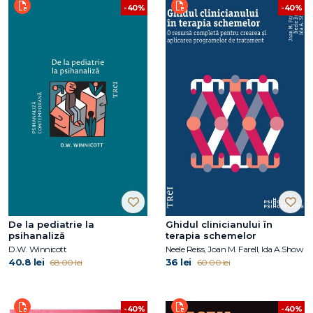
-40%
-40%
De la pediatrie la
Ghidul clinicianului în
psihanaliză
terapia schemelor
D.W. Winnicott
Neele Reiss, Joan M. Farell, Ida A.Show
40.8 lei
36 lei
68.00 lei
60.00 lei
-40%
-40%