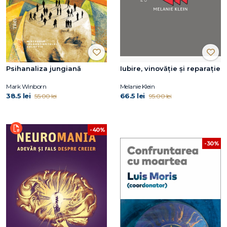
Psihanaliza jungiană
Iubire, vinovăție și reparație
Mark Winborn
Melanie Klein
38.5 lei
66.5 lei
55.00 lei
95.00 lei
-40%
-30%