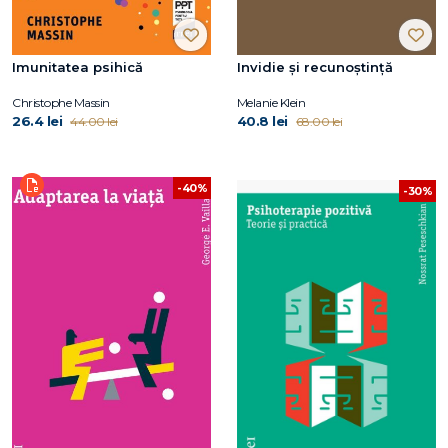
Imunitatea psihică
Invidie și recunoștință
Christophe Massin
Melanie Klein
26.4 lei
40.8 lei
44.00 lei
68.00 lei
-40%
-30%