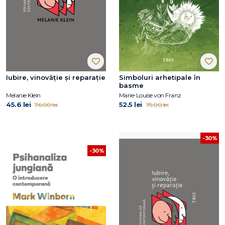
Iubire, vinovăție și reparație
Simboluri arhetipale în
basme
Melanie Klein
Marie-Louise von Franz
45.6 lei
52.5 lei
76.00 lei
75.00 lei
-30%
-30%