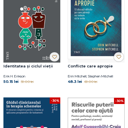
Identitatea și ciclul vieții
Conflicte care apropie
Erik H. Erikson
Erin Mitchell, Stephen Mitchell
50.15 lei
48.3 lei
59.00 lei
69.00 lei
-30%
-30%