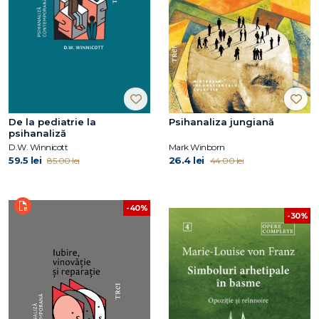
De la pediatrie la
Psihanaliza jungiană
psihanaliză
D.W. Winnicott
Mark Winborn
59.5 lei
26.4 lei
85.00 lei
44.00 lei
-40%
-30%