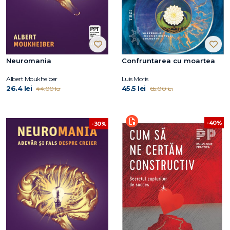
Neuromania
Confruntarea cu moartea
Albert Moukheiber
Luis Moris
26.4 lei
45.5 lei
44.00 lei
65.00 lei
-40%
-30%