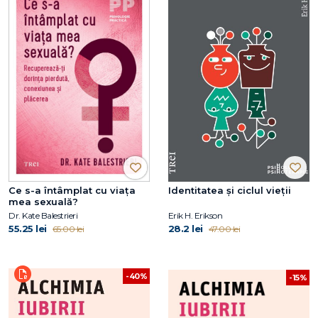
Ce s-a întâmplat cu viața
Identitatea și ciclul vieții
mea sexuală?
Dr. Kate Balestrieri
Erik H. Erikson
55.25 lei
28.2 lei
65.00 lei
47.00 lei
-40%
-15%