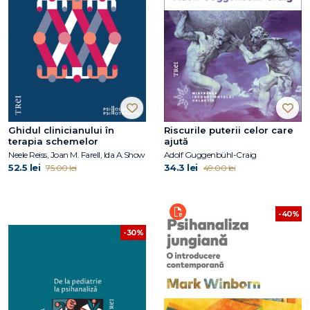
Ghidul clinicianului în
Riscurile puterii celor care
terapia schemelor
ajută
Neele Reiss, Joan M. Farell, Ida A.Show
Adolf Guggenbühl-Craig
52.5 lei
34.3 lei
75.00 lei
49.00 lei
-40%
-30%