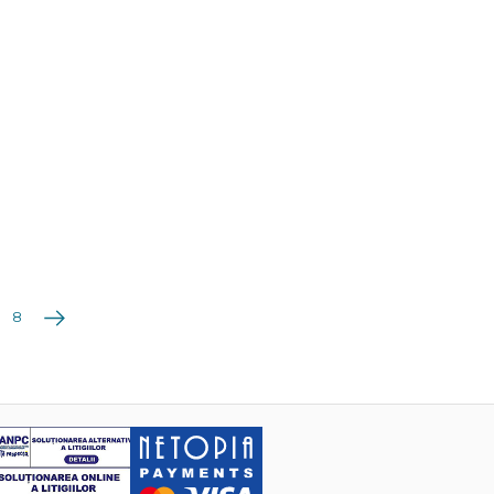
Următoarea
8