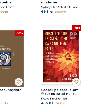
erpetua
moderne
 von Franz
Sydney Ellen Schultz, Duane P. Schultz
69.3 lei
.00 lei
99.00 lei
-30%
-30%
 recunoștință
Greșeli pe care le-am
făcut eu ca să nu le
mai faci și tu
n
Pooky Knightsmith
45.5 lei
.00 lei
65.00 lei