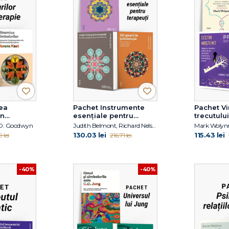
ea
Pachet Instrumente
Pachet V
în
esențiale pentru
trecutulu
terapeuți
k D. Goodwyn
Judith Belmont, Richard Nelson-Jones, Richard C. Robertiello
130.03 lei
115.43 lei
 lei
216.71 lei
-40%
-40%