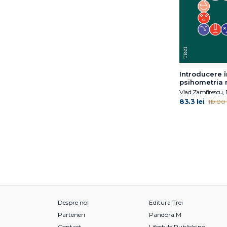
Harald Banzhaf
Harold F. Searles
Harrriet Lerner
Hedvig Montgomery
Heidi Kaduson
Heinz Kohut
Introducere î
psihometria
Henrik Fexeus
Holly Crisp
83.3 lei
119.00 l
Horst Kächele
Hélène Romano
Ingrid Alexander
Ingrid Riedel (ED.)
Inna Khazan
Irina Holdevici
Irvin D. Yalom
Isabelle Filliozat
Despre noi
Editura Trei
Isabelle Roskam
Parteneri
Pandora M
J. Stuart Ablon
Contact
Lifestyle Publishing