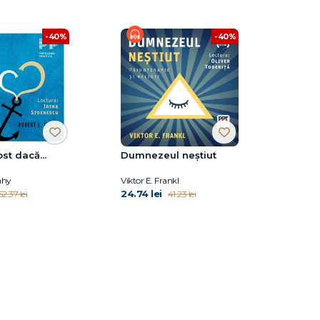
-40%
-40%
ost dacă...
Dumnezeul neștiut
ahy
Viktor E. Frankl
24.74 lei
62.37 lei
41.23 lei