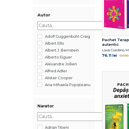
2018
2017
2016
Autor
2015
2014
2013
Adolf Guggenbühl-Craig
Pachet Terap
2012
Albert Ellis
autentic
2011
Louis Cozolino, 
Albert J. Bernstein
76.11 lei
126.85 
2010
Alberto Eiguer
2009
Alexandre Jollien
2008
Alfred Adler
2007
Alistair Cooper
2006
Ana-Mihaela Popișteanu
2005
Ancuța Coman-
2004
Boldișteanu
1900
Andrew Samuels
Narator
192
André Muzo &
Christophe
Anne Ancelin
Adrian Titieni