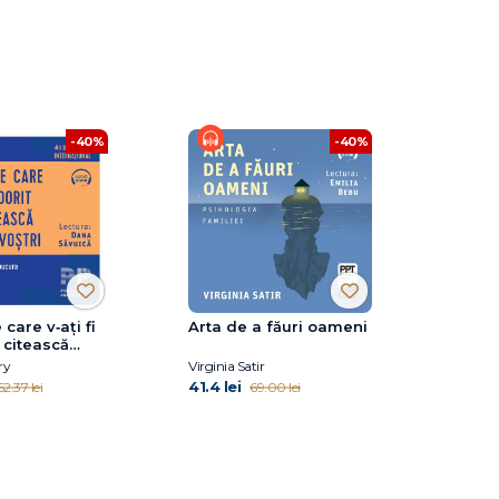
-40%
-40%
care v‑ați fi
Arta de a făuri oameni
o citească
oștri
ry
Virginia Satir
41.4 lei
62.37 lei
69.00 lei