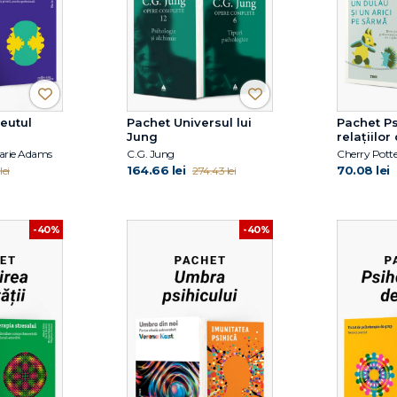
eutul
Pachet Universul lui
Pachet Ps
Jung
relațiilor
Marie Adams
C.G. Jung
Cherry Pott
164.66 lei
70.08 lei
lei
274.43 lei
-40%
-40%