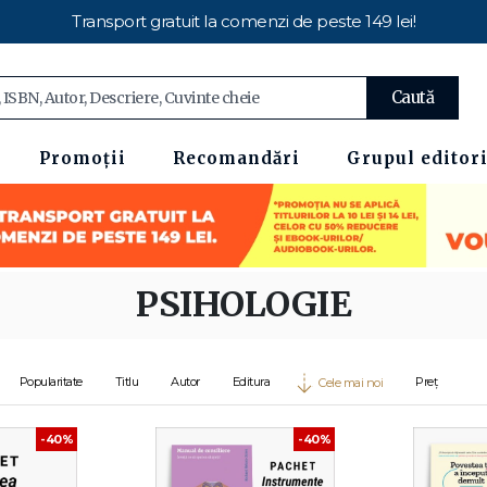
Transport gratuit la comenzi de peste 149 lei!
Caută
Promoții
Recomandări
Grupul editori
PSIHOLOGIE
Popularitate
Titlu
Autor
Editura
Preț
Cele mai noi
-40%
-40%