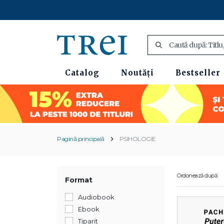
Catalog
Noutăți
Bestseller
Pagină principală
PSIHOLOGIE
Ordonează după:
Format
Audiobook
Ebook
Tiparit