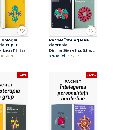
ihologia
Pachet Înțelegerea
 de cuplu
depresiei
er, Laura Pănăzan
Dietmar Stiemerling, Sidney J. Blatt
79.16 lei
116.80 lei
152.22 lei
-40%
-40%