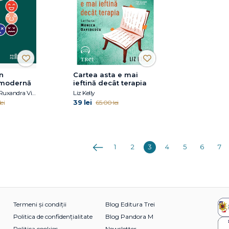
n
Cartea asta e mai
 modernă
ieftină decât terapia
Vlad Zamfirescu, Ruxandra Victoria Paraschiv
Liz Kelly
39 lei
ei
65.00 lei
Anterioara
1
2
3
4
5
6
7
Termeni și condiții
Blog Editura Trei
Politica de confidențialitate
Blog Pandora M
Politica cookies
Newsletter