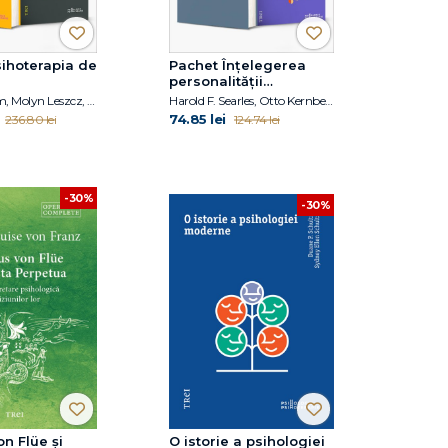
ihoterapia de
Pachet Înțelegerea
personalității
borderline
Irvin D. Yalom, Molyn Leszcz, Jacob Levy Moreno
Harold F. Searles, Otto Kernberg, Michael A. Selzer, Arthur C. Carr, Ann H. Appelbaum, Harold W. Koenigsberg
74.85 lei
236.80 lei
124.74 lei
-30%
-30%
on Flüe și
O istorie a psihologiei