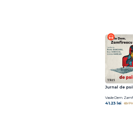
Dr. Gwen Adshead
Dr. Polly Young-
Eisendrath
Dr. Shefali Tsabary
Eddie Harmon‑Jones
Eileen Horne
Ellen Hendriksen
Elyn R. Saks
Emil Rodolfa
Emma Reed Turrell
Eric Berne
Erica Reischer
Jurnal de psi
Erich Fromm
Erich Fromm
Vasile Dem. Zamf
Erik D. Goodwyn
41.23 lei
68.71 l
Erik H. Erikson
Esther Wojcicki
Ethan Kross
Felicitas Römer