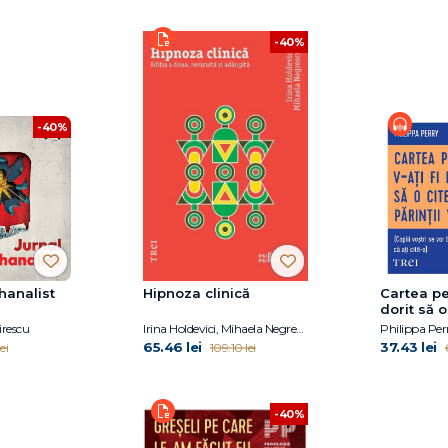
-40%
-40%
hanalist
Hipnoza clinică
Cartea pe 
dorit să 
părinții v
irescu
Irina Holdevici, Mihaela Negrescu
Philippa Per
65.46 lei
37.43 lei
ei
109.10 lei
-40%