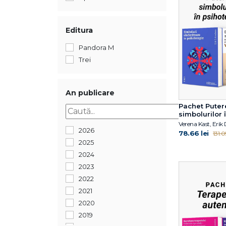
Editura
Pandora M
Trei
An publicare
Pachet Puter
simbolurilor 
psihoterapie
Verena Kast, Eri
2026
78.66 lei
131.09
2025
2024
2023
2022
2021
2020
2019