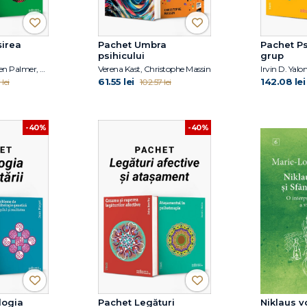
irea
Pachet Umbra
Pachet Ps
psihicului
grup
Albert Ellis, Stephen Palmer, Lynn Lyons, Jack Gordon, Michael Neenan
Verena Kast, Christophe Massin
61.55 lei
142.08 lei
 lei
102.57 lei
-40%
-40%
logia
Pachet Legături
Niklaus v