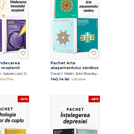
indecarea
Pachet Arta
i moștenit
atașamentului sănătos
Mark Wolynn, Sabine Lück, Dr. Mariel Buqué
David J. Wallin, John Bowlby, Andreea Ionescu
140.14 lei
192.37 lei
233.56 lei
-40%
-48%