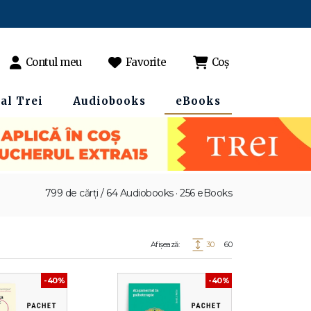
Contul meu
Favorite
Coș
al Trei
Audiobooks
eBooks
799 de cărți / 64 Audiobooks · 256 eBooks
Afișează:
30
60
-40%
-40%