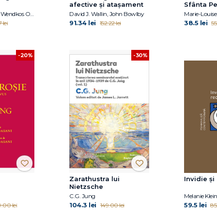
afective și atașament
Sfânta P
Jean Piaget, Sally Wendkos Olds, Diane E. Papalia, Ruth Duskin Feldman
David J. Wallin, John Bowlby
Marie-Louise
91.34 lei
38.5 lei
 lei
152.22 lei
55
-20%
-30%
Zarathustra lui
Invidie și
Nietzsche
C.G. Jung
Melanie Klei
104.3 lei
59.5 lei
9.00 lei
149.00 lei
85